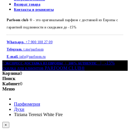
Возврат товара
Контакты и реквизиты
Parfoom club
® - это оригинальный парфюм с доставкой из Европы с
гарантией подлинности и скидками до -15%
Whatsapp.
+7 900 188 27 09
Telegram.
t.me/parfoom
E-mail.
info@parfoom.ru
<
| -15%
ЭКСПРЕСС-ДОСТАВКА ИЗ ЕВРОПЫ | 100% AUTHENTIC
скидка для клиентов PARFOOM CLUB®
Корзина
0
Поиск
Кабинет
0
Меню
Парфюмерия
Духи
Tiziana Terenzi White Fire
×