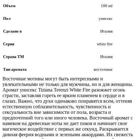
Объем
100 ml
Пол
унисекс
Сделано в
Италия
Серия
white fire
Страна ТМ
Италия
Тип аромата
восточные
Восточные мотивы могут быть интересными и
увлекательными не только для мужчины, но и для женщины.
Аромат унисекс Tiziana Terenzi White Fire разожжет огонь
страсти, заставляя гореть ее ярким пламенем в сердце и в
глазах. Важно, что духи одинаково понравятся всем, оттеняя
естественную соблазнительность, чувственность и
сексуальность вне зависимости от пола, возраста и
предпочтений того или иного человека. Восточный аромат с
намеком на древесные ноты не дает покоя и начинает свое
магическое воздействие с первых же секунд. Раскрывается
дивная феерия водными и зелеными аккордами. Их свежесть