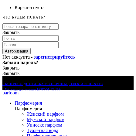
Корзина пуста
ЧТО БУДЕМ ИСКАТЬ?
Закрыть
Авторизация
Нет аккаунта -
зарегистрируйтесь
Забыли пароль?
Закрыть
Закрыть
ЭКСПРЕСС-ДОСТАВКА ИЗ ЕВРОПЫ | 100% AUTHENTIC
-15% скидка для клиентов
PARFOOM CLUB®
parfoom
Парфюмерия
Парфюмерия
Женский парфюм
Мужской парфюм
Унисекс парфюм
Туалетная вода
Парфюмерная вода