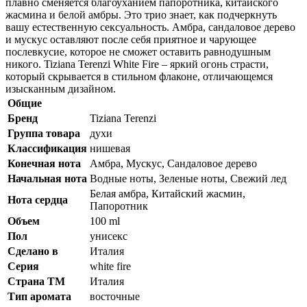
плавно сменяется благоуханием папоротника, китайского
жасмина и белой амбры. Это трио знает, как подчеркнуть
вашу естественную сексуальность. Амбра, сандаловое дерево
и мускус оставляют после себя приятное и чарующее
послевкусие, которое не сможет оставить равнодушным
никого. Tiziana Terenzi White Fire – яркий огонь страсти,
который скрывается в стильном флаконе, отличающемся
изысканным дизайном.
Общие
Бренд
Tiziana Terenzi
Группа товара
духи
Классификация
нишевая
Конечная нота
Амбра, Мускус, Сандаловое дерево
Начальная нота
Водные ноты, Зеленые ноты, Свежий лед
Белая амбра, Китайский жасмин,
Нота сердца
Папоротник
Объем
100 ml
Пол
унисекс
Сделано в
Италия
Серия
white fire
Страна ТМ
Италия
Тип аромата
восточные