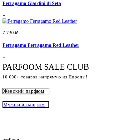
Ferragamo Giardini di Seta
+
7 730 ₽
Ferragamo Ferragamo Red Leather
+
PARFOOM SALE CLUB
10 000+ товаров напрямую из Европы!
Женский парфюм
Мужской парфюм
® - это оригинальный парфюм с
Parfoom club
доставкой из Европы с гарантией подлинности и
скидками до -15%
parfoom