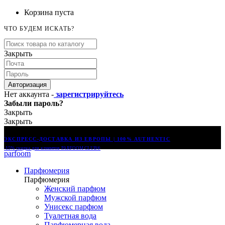
Корзина пуста
ЧТО БУДЕМ ИСКАТЬ?
Закрыть
Авторизация
Нет аккаунта -
зарегистрируйтесь
Забыли пароль?
Закрыть
Закрыть
ЭКСПРЕСС-ДОСТАВКА ИЗ ЕВРОПЫ | 100% AUTHENTIC
-15% скидка для клиентов
PARFOOM CLUB®
parfoom
Парфюмерия
Парфюмерия
Женский парфюм
Мужской парфюм
Унисекс парфюм
Туалетная вода
Парфюмерная вода