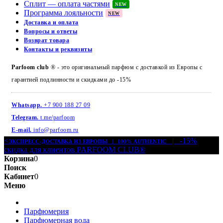
Сплит — оплата частями
NEW
Программа лояльности
NEW
Доставка и оплата
Вопросы и ответы
Возврат товара
Контакты и реквизиты
Parfoom club
® - это оригинальный парфюм с доставкой из Европы с
гарантией подлинности и скидками до -15%
Whatsapp.
+7 900 188 27 09
Telegram.
t.me/parfoom
E-mail.
info@parfoom.ru
<
| -15%
ЭКСПРЕСС-ДОСТАВКА ИЗ ЕВРОПЫ | 100% AUTHENTIC
скидка для клиентов PARFOOM CLUB®
Корзина
0
Поиск
Кабинет
0
Меню
Парфюмерия
Парфюмерная вода