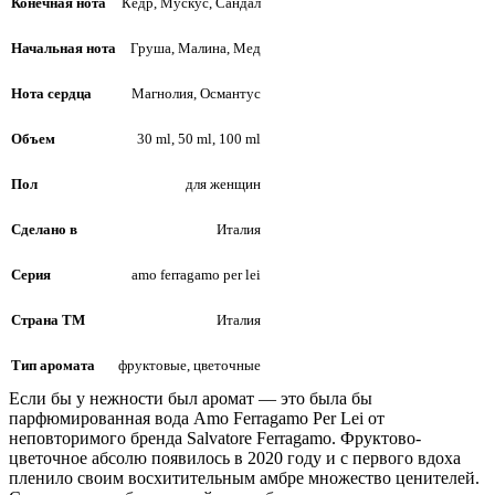
Конечная нота
Кедр, Мускус, Сандал
Начальная нота
Груша, Малина, Мед
Нота сердца
Магнолия, Османтус
Объем
30 ml, 50 ml, 100 ml
Пол
для женщин
Сделано в
Италия
Серия
amo ferragamo per lei
Страна ТМ
Италия
Тип аромата
фруктовые, цветочные
Если бы у нежности был аромат — это была бы
парфюмированная вода Amo Ferragamo Per Lei от
неповторимого бренда Salvatore Ferragamo. Фруктово-
цветочное абсолю появилось в 2020 году и с первого вдоха
пленило своим восхитительным амбре множество ценителей.