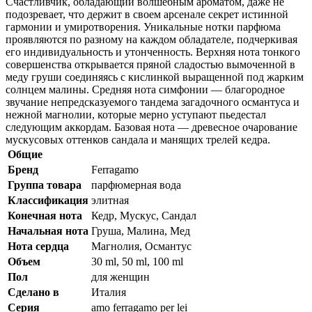
Счастливчик, обладающий волшебным ароматом, даже не
подозревает, что держит в своем арсенале секрет истинной
гармонии и умиротворения. Уникальные нотки парфюма
проявляются по разному на каждом обладателе, подчеркивая
его индивидуальность и утонченность. Верхняя нота тонкого
совершенства открывается пряной сладостью вымоченной в
меду груши соединяясь с кислинкой выращенной под жарким
солнцем малины. Средняя нота симфонии — благородное
звучание непредсказуемого тандема загадочного османтуса и
нежной магнолии, которые мерно уступают пьедестал
следующим аккордам. Базовая нота — древесное очарование
мускусовых оттенков сандала и манящих трелей кедра.
Общие
Бренд
Ferragamo
Группа товара
парфюмерная вода
Классификация
элитная
Конечная нота
Кедр, Мускус, Сандал
Начальная нота
Груша, Малина, Мед
Нота сердца
Магнолия, Османтус
Объем
30 ml, 50 ml, 100 ml
Пол
для женщин
Сделано в
Италия
Серия
amo ferragamo per lei