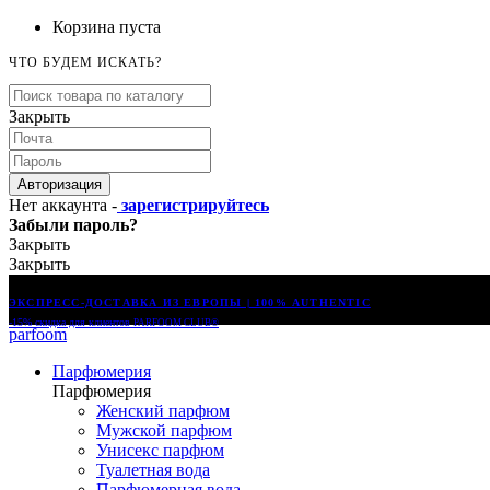
Корзина пуста
ЧТО БУДЕМ ИСКАТЬ?
Закрыть
Авторизация
Нет аккаунта -
зарегистрируйтесь
Забыли пароль?
Закрыть
Закрыть
ЭКСПРЕСС-ДОСТАВКА ИЗ ЕВРОПЫ | 100% AUTHENTIC
-15% скидка для клиентов
PARFOOM CLUB®
parfoom
Парфюмерия
Парфюмерия
Женский парфюм
Мужской парфюм
Унисекс парфюм
Туалетная вода
Парфюмерная вода