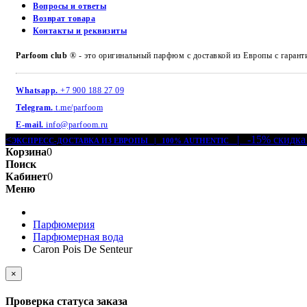
Вопросы и ответы
Возврат товара
Контакты и реквизиты
Parfoom club
® - это оригинальный парфюм с доставкой из Европы с гарант
Whatsapp.
+7 900 188 27 09
Telegram.
t.me/parfoom
E-mail.
info@parfoom.ru
<
| -15% скидка
ЭКСПРЕСС-ДОСТАВКА ИЗ ЕВРОПЫ | 100% AUTHENTIC
Корзина
0
Поиск
Кабинет
0
Меню
Парфюмерия
Парфюмерная вода
Caron Pois De Senteur
×
Проверка статуса заказа