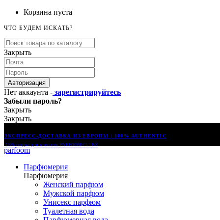
Корзина пуста
ЧТО БУДЕМ ИСКАТЬ?
Закрыть
Авторизация
Нет аккаунта -
зарегистрируйтесь
Забыли пароль?
Закрыть
Закрыть
ЭКСПРЕСС-ДОСТАВКА ИЗ ЕВРОПЫ | 100% AUTHENTIC
-15% скидка для клиентов
PARFOOM CLUB®
parfoom
Парфюмерия
Парфюмерия
Женский парфюм
Мужской парфюм
Унисекс парфюм
Туалетная вода
Парфюмерная вода