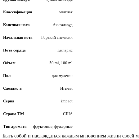
Классификация
элитная
Конечная нота
Акигалавуд
Начальная нота
Горький апельсин
Нота сердца
Кипарис
Объем
50 ml, 100 ml
Пол
для мужчин
Сделано в
Италия
Серия
impact
Страна ТМ
США
Тип аромата
фруктовые, фужерные
Быть собой и наслаждаться каждым мгновением жизни своей ме