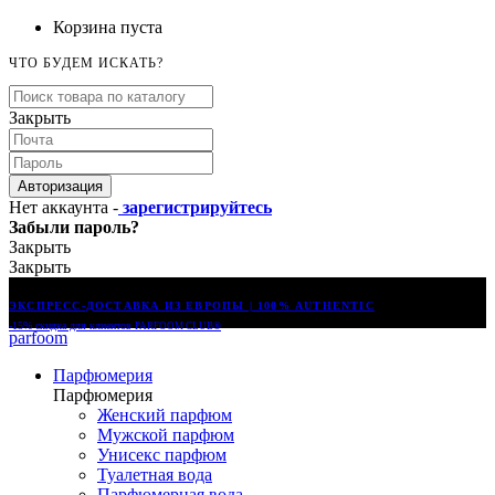
Корзина пуста
ЧТО БУДЕМ ИСКАТЬ?
Закрыть
Авторизация
Нет аккаунта -
зарегистрируйтесь
Забыли пароль?
Закрыть
Закрыть
ЭКСПРЕСС-ДОСТАВКА ИЗ ЕВРОПЫ | 100% AUTHENTIC
-15% скидка для клиентов
PARFOOM CLUB®
parfoom
Парфюмерия
Парфюмерия
Женский парфюм
Мужской парфюм
Унисекс парфюм
Туалетная вода
Парфюмерная вода