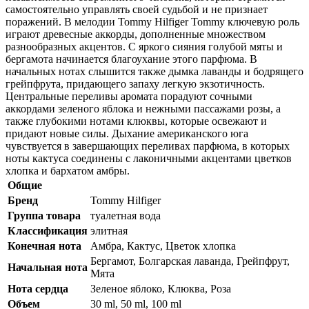
самостоятельно управлять своей судьбой и не признает
поражений. В мелодии Tommy Hilfiger Tommy ключевую роль
играют древесные аккорды, дополненные множеством
разнообразных акцентов. С яркого сияния голубой мяты и
бергамота начинается благоухание этого парфюма. В
начальных нотах слышится также дымка лаванды и бодрящего
грейпфрута, придающего запаху легкую экзотичность.
Центральные переливы аромата порадуют сочными
аккордами зеленого яблока и нежными пассажами розы, а
также глубокими нотами клюквы, которые освежают и
придают новые силы. Дыхание американского юга
чувствуется в завершающих переливах парфюма, в которых
ноты кактуса соединены с лаконичными акцентами цветков
хлопка и бархатом амбры.
Общие
Бренд
Tommy Hilfiger
Группа товара
туалетная вода
Классификация
элитная
Конечная нота
Амбра, Кактус, Цветок хлопка
Бергамот, Болгарская лаванда, Грейпфрут,
Начальная нота
Мята
Нота сердца
Зеленое яблоко, Клюква, Роза
Объем
30 ml, 50 ml, 100 ml