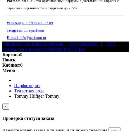
Parfoom club
® - это оригинальный парфюм с доставкой из Европы с
гарантией подлинности и скидками до -15%
Whatsapp.
+7 900 188 27 09
Telegram.
t.me/parfoom
E-mail.
info@parfoom.ru
<
| -15%
ЭКСПРЕСС-ДОСТАВКА ИЗ ЕВРОПЫ | 100% AUTHENTIC
скидка для клиентов PARFOOM CLUB®
Корзина
0
Поиск
Кабинет
0
Меню
Парфюмерия
Туалетная вода
Tommy Hilfiger Tommy
×
Проверка статуса заказа
Введите номер заказа или email или номер телефона