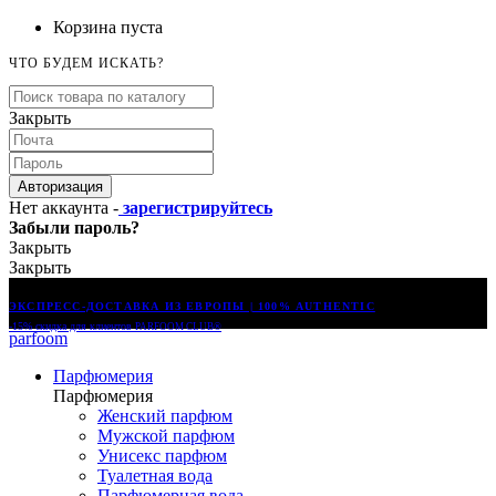
Корзина пуста
ЧТО БУДЕМ ИСКАТЬ?
Закрыть
Авторизация
Нет аккаунта -
зарегистрируйтесь
Забыли пароль?
Закрыть
Закрыть
ЭКСПРЕСС-ДОСТАВКА ИЗ ЕВРОПЫ | 100% AUTHENTIC
-15% скидка для клиентов
PARFOOM CLUB®
parfoom
Парфюмерия
Парфюмерия
Женский парфюм
Мужской парфюм
Унисекс парфюм
Туалетная вода
Парфюмерная вода