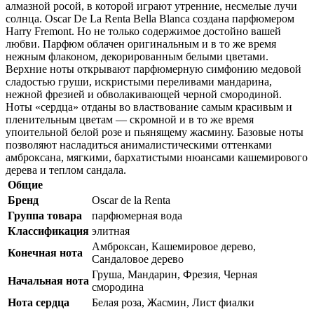
алмазной росой, в которой играют утренние, несмелые лучи
солнца. Oscar De La Renta Bella Blanca создана парфюмером
Harry Fremont. Но не только содержимое достойно вашей
любви. Парфюм облачен оригинальным и в то же время
нежным флаконом, декорированным белыми цветами.
Верхние ноты открывают парфюмерную симфонию медовой
сладостью груши, искристыми переливами мандарина,
нежной фрезией и обволакивающей черной смородиной.
Ноты «сердца» отданы во властвование самым красивым и
пленительным цветам — скромной и в то же время
упоительной белой розе и пьянящему жасмину. Базовые ноты
позволяют насладиться анималистическими оттенками
амброксана, мягкими, бархатистыми нюансами кашемирового
дерева и теплом сандала.
Общие
Бренд
Oscar de la Renta
Группа товара
парфюмерная вода
Классификация
элитная
Амброксан, Кашемировое дерево,
Конечная нота
Сандаловое дерево
Груша, Мандарин, Фрезия, Черная
Начальная нота
смородина
Нота сердца
Белая роза, Жасмин, Лист фиалки