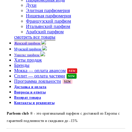
Духи
Элитная парфюмерия
Нишевая парфюмерия
Французский парфюм
Итальянский парфюм
Арабский парфюм
смотреть все товары
Женский парфюм
Мужской парфюм
Унисекс парфюм
Хиты продаж
Бренды
Мокка — оплата авансом
NEW
Сплит — оплата частями
NEW
Программа лояльности
NEW
Доставка и оплата
Вопросы и ответы
Возврат товара
Контакты и реквизиты
Parfoom club
® - это оригинальный парфюм с доставкой из Европы с
гарантией подлинности и скидками до -15%