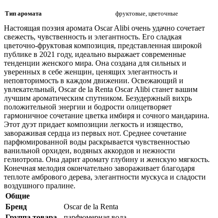
Тип аромата
фруктовые, цветочные
Настоящая поэзия аромата Oscar Alibi очень удачно сочетает
свежесть, чувственность и элегантность. Его сладкая
цветочно-фруктовая композиция, представленная широкой
публике в 2021 году, идеально выражает современные
тенденции женского мира. Она создана для сильных и
уверенных в себе женщин, ценящих элегантность и
неповторимость в каждом движении. Освежающий и
увлекательный, Oscar de la Renta Oscar Alibi станет вашим
лучшим ароматическим спутником. Безудержный вихрь
положительной энергии и бодрости олицетворяет
гармоничное сочетание цветка имбиря и сочного мандарина.
Этот дуэт придает композиции легкость и изящество,
завораживая сердца из первых нот. Среднее сочетание
парфюмированной воды раскрывается чувственностью
ванильной орхидеи, водяных аккордов и нежности
гелиотропа. Она дарит аромату глубину и женскую мягкость.
Конечная мелодия окончательно завораживает благодаря
теплоте амбрового дерева, элегантности мускуса и сладости
воздушного пралине.
Общие
Бренд
Oscar de la Renta
Группа товара
парфюмерная вода