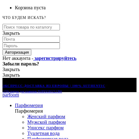
Корзина пуста
ЧТО БУДЕМ ИСКАТЬ?
Закрыть
Авторизация
Нет аккаунта -
зарегистрируйтесь
Забыли пароль?
Закрыть
Закрыть
ЭКСПРЕСС-ДОСТАВКА ИЗ ЕВРОПЫ | 100% AUTHENTIC
-15% скидка для клиентов
PARFOOM CLUB®
parfoom
Парфюмерия
Парфюмерия
Женский парфюм
Мужской парфюм
Унисекс парфюм
Туалетная вода
Парфюмерная вода