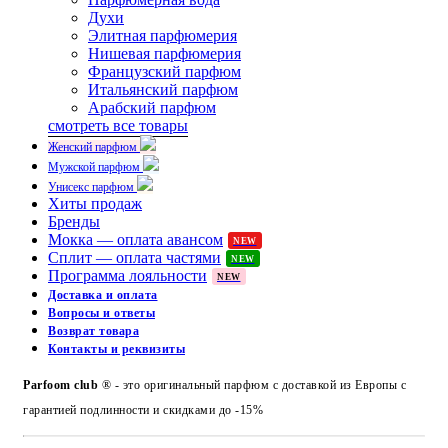
Духи
Элитная парфюмерия
Нишевая парфюмерия
Французский парфюм
Итальянский парфюм
Арабский парфюм
смотреть все товары
Женский парфюм
Мужской парфюм
Унисекс парфюм
Хиты продаж
Бренды
Мокка — оплата авансом
NEW
Сплит — оплата частями
NEW
Программа лояльности
NEW
Доставка и оплата
Вопросы и ответы
Возврат товара
Контакты и реквизиты
Parfoom club
® - это оригинальный парфюм с доставкой из Европы с
гарантией подлинности и скидками до -15%