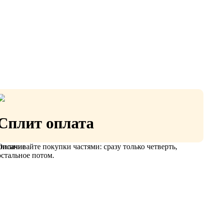
Сплит оплата
Оплачивайте покупки частями: сразу только четверть,
писание
остальное потом.