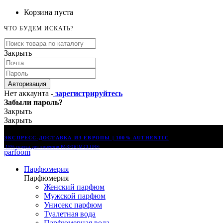
Корзина пуста
ЧТО БУДЕМ ИСКАТЬ?
Закрыть
Авторизация
Нет аккаунта -
зарегистрируйтесь
Забыли пароль?
Закрыть
Закрыть
ЭКСПРЕСС-ДОСТАВКА ИЗ ЕВРОПЫ | 100% AUTHENTIC
-15% скидка для клиентов
PARFOOM CLUB®
parfoom
Парфюмерия
Парфюмерия
Женский парфюм
Мужской парфюм
Унисекс парфюм
Туалетная вода
Парфюмерная вода