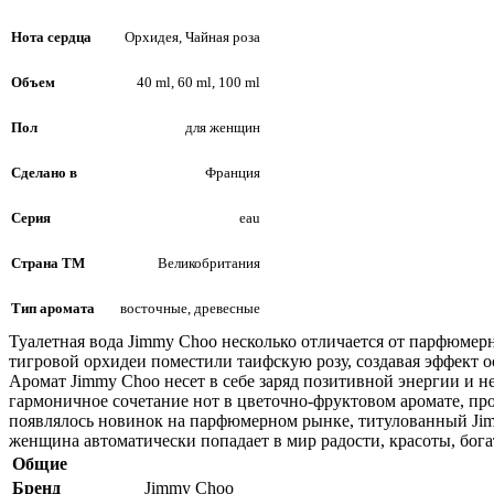
Нота сердца
Орхидея, Чайная роза
Объем
40 ml, 60 ml, 100 ml
Пол
для женщин
Сделано в
Франция
Серия
eau
Страна ТМ
Великобритания
Тип аромата
восточные, древесные
Туалетная вода Jimmy Choo несколько отличается от парфюмер
тигровой орхидеи поместили таифскую розу, создавая эффект
Аромат Jimmy Choo несет в себе заряд позитивной энергии и
гармоничное сочетание нот в цветочно-фруктовом аромате, пр
появлялось новинок на парфюмерном рынке, титулованный Jim
женщина автоматически попадает в мир радости, красоты, бога
Общие
Бренд
Jimmy Choo