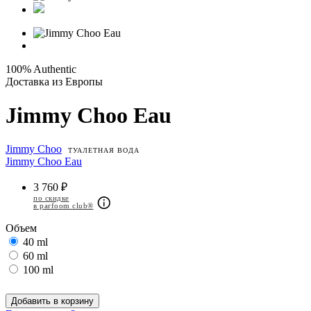
100% Authentic
Доставка из Европы
Jimmy Choo Eau
Jimmy Choo
ТУАЛЕТНАЯ ВОДА
Jimmy Choo Eau
3 760 ₽
по скидке
в parfoom club®
Объем
40 ml
60 ml
100 ml
Добавить в корзину