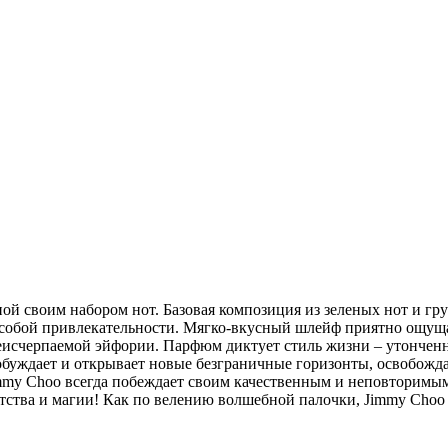
ной своим набором нот. Базовая композиция из зеленых нот и г
 особой привлекательности. Мягко-вкусный шлейф приятно ощуща
 неисчерпаемой эйфории. Парфюм диктует стиль жизни – утонче
обуждает и открывает новые безграничные горизонты, освобожд
my Choo всегда побеждает своим качественным и неповторимым
тства и магии! Как по велению волшебной палочки, Jimmy Choo 