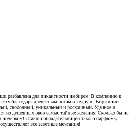
руши разбавлена для пикантности имбирем. В компанию к
ется благодаря древесным нотам и кедру из Виржинии.
нный, свободный, уникальный и роскошный. Удачное и
ает из душевных оков самые тайные желания. Сколько бы не
 почерком! Ставши обладательницей такого парфюма,
осуществляет все заветные мечтания!