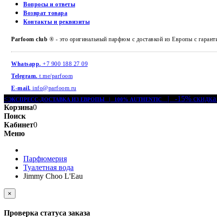
Вопросы и ответы
Возврат товара
Контакты и реквизиты
Parfoom club
® - это оригинальный парфюм с доставкой из Европы с гарант
Whatsapp.
+7 900 188 27 09
Telegram.
t.me/parfoom
E-mail.
info@parfoom.ru
<
| -15% скидка
ЭКСПРЕСС-ДОСТАВКА ИЗ ЕВРОПЫ | 100% AUTHENTIC
Корзина
0
Поиск
Кабинет
0
Меню
Парфюмерия
Туалетная вода
Jimmy Choo L'Eau
×
Проверка статуса заказа