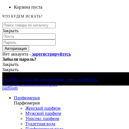
Корзина пуста
ЧТО БУДЕМ ИСКАТЬ?
Закрыть
Авторизация
Нет аккаунта -
зарегистрируйтесь
Забыли пароль?
Закрыть
Закрыть
ЭКСПРЕСС-ДОСТАВКА ИЗ ЕВРОПЫ | 100% AUTHENTIC
-15% скидка для клиентов
PARFOOM CLUB®
parfoom
Парфюмерия
Парфюмерия
Женский парфюм
Мужской парфюм
Унисекс парфюм
Туалетная вода
Парфюмерная вода