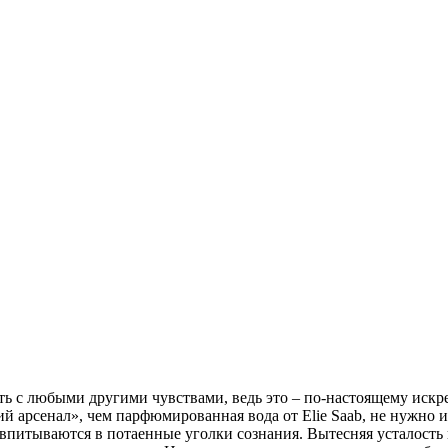
ь с любыми другими чувствами, ведь это – по-настоящему искре
й арсенал», чем парфюмированная вода от Elie Saab, не нужно и
впитываются в потаенные уголки сознания. Вытесняя усталость 