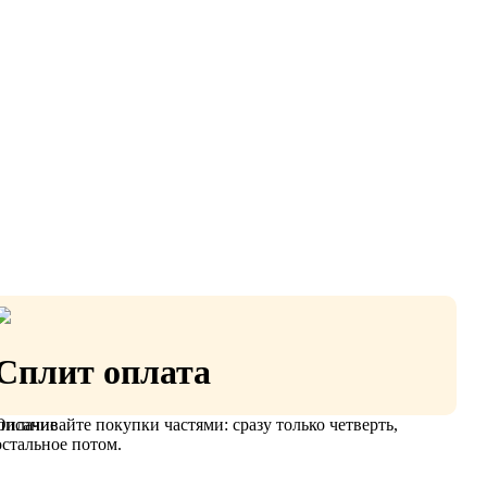
Сплит оплата
Оплачивайте покупки частями: сразу только четверть,
писание
остальное потом.