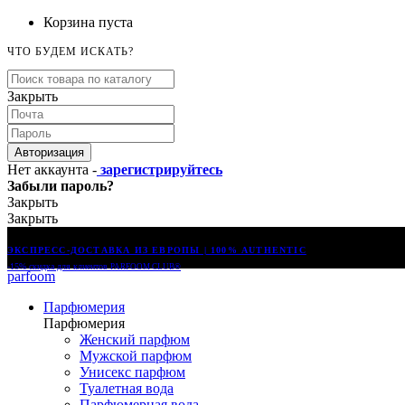
Корзина пуста
ЧТО БУДЕМ ИСКАТЬ?
Закрыть
Авторизация
Нет аккаунта -
зарегистрируйтесь
Забыли пароль?
Закрыть
Закрыть
ЭКСПРЕСС-ДОСТАВКА ИЗ ЕВРОПЫ | 100% AUTHENTIC
-15% скидка для клиентов
PARFOOM CLUB®
parfoom
Парфюмерия
Парфюмерия
Женский парфюм
Мужской парфюм
Унисекс парфюм
Туалетная вода
Парфюмерная вода