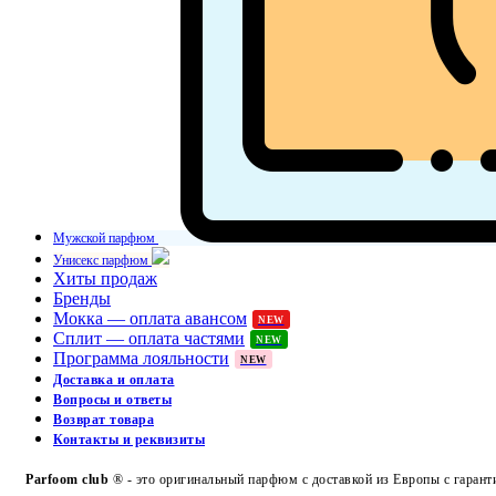
Мужской парфюм
Унисекс парфюм
Хиты продаж
Бренды
Мокка — оплата авансом
NEW
Сплит — оплата частями
NEW
Программа лояльности
NEW
Доставка и оплата
Вопросы и ответы
Возврат товара
Контакты и реквизиты
Parfoom club
® - это оригинальный парфюм с доставкой из Европы с гарант