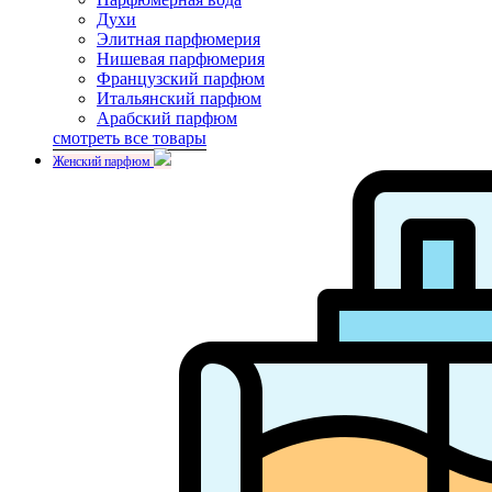
Духи
Элитная парфюмерия
Нишевая парфюмерия
Французский парфюм
Итальянский парфюм
Арабский парфюм
смотреть все товары
Женский парфюм