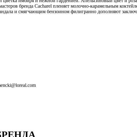
 цветка имбиря и нежной гарденией. Апельсиновый цвет и роза
 мастеров бренда Cacharel пленяет молочно-карамельным коктей
 сандала и смягчающим бензоином филигранно дополняют заключ
umencki@loreal.com
БРЕНДА