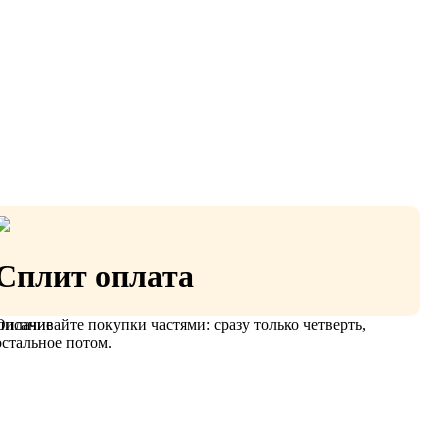
Сплит оплата
Оплачивайте покупки частями: сразу только четверть,
писание
остальное потом.