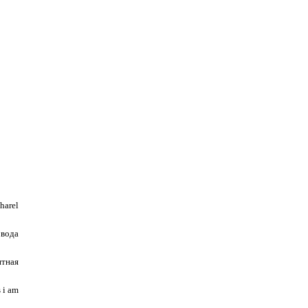
harel
 вода
итная
 i am