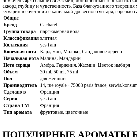
нем очень ярко слышится жасмин, дополненный терпкой ноткой
аккорд глубину и чувственность. База благоуханного творения
кумарин в сочетании с капелькой древесного янтаря, горечью
Общие
Бренд
Cacharel
Группа товара
парфюмерная вода
Классификация
элитная
Коллекция
yes i am
Конечная нота
Кардамон, Молоко, Сандаловое дерево
Начальная нота
Малина, Мандарин
Нота сердца
Амбра, Гардения, Жасмин, Цветок имбиря
Объем
30 ml, 50 ml, 75 ml
Пол
для женщин
Производитель
14, rue royale - 75008 paris france, serwis.kons
Сделано в
Франция
Серия
yes i am
Страна ТМ
Франция
Тип аромата
фруктовые, цветочные
ПОПУЛЯРНЫЕ АРОМАТЫ 