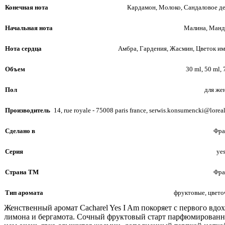
Конечная нота
Кардамон, Молоко, Сандаловое д
Начальная нота
Малина, Манд
Нота сердца
Амбра, Гардения, Жасмин, Цветок и
Объем
30 ml, 50 ml, 
Пол
для же
Производитель
14, rue royale - 75008 paris france, serwis.konsumencki@lorea
Сделано в
Фра
Серия
yes
Страна ТМ
Фра
Тип аромата
фруктовые, цвет
Женственный аромат Cacharel Yes I Am покоряет с первого вд
лимона и бергамота. Сочный фруктовый старт парфюмированно