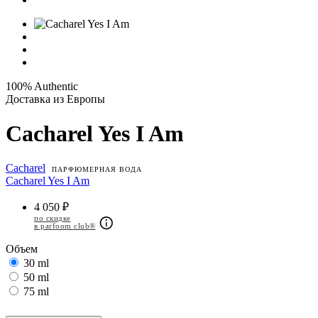
100% Authentic
Доставка из Европы
Cacharel Yes I Am
Cacharel
ПАРФЮМЕРНАЯ ВОДА
Cacharel Yes I Am
4 050 ₽
по скидке
в parfoom club®
Объем
30 ml
50 ml
75 ml