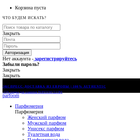
Корзина пуста
ЧТО БУДЕМ ИСКАТЬ?
Закрыть
Авторизация
Нет аккаунта -
зарегистрируйтесь
Забыли пароль?
Закрыть
Закрыть
ЭКСПРЕСС-ДОСТАВКА ИЗ ЕВРОПЫ | 100% AUTHENTIC
-15% скидка для клиентов
PARFOOM CLUB®
parfoom
Парфюмерия
Парфюмерия
Женский парфюм
Мужской парфюм
Унисекс парфюм
Туалетная вода
Парфюмерная вода