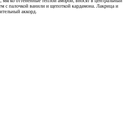
, мягко оттененные теплой амброй, вносят в центральный
лем с палочкой ванили и щепоткой кардамона. Лакрица и
ительный аккорд.