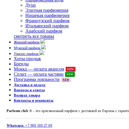
Духи
Элитная парфюмерия
Нишевая парфюмерия
Французский парфюм
Итальянский парфюм
Арабский парфюм
смотреть все товары
Женский парфюм
Мужской парфюм
Унисекс парфюм
Хиты продаж
Бренды
Мокка — оплата авансом
NEW
Сплит — оплата частями
NEW
Программа лояльности
NEW
Доставка и оплата
Вопросы и ответы
Возврат товара
Контакты и реквизиты
Parfoom club
® - это оригинальный парфюм с доставкой из Европы с гарант
Whatsapp.
+7 900 188 27 09