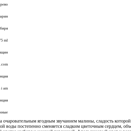
ерево
арин
мбиря
75 ml
нщин
l.com
нция
 i am
нция
очные
оха очаровательным ягодным звучанием малины, сладость которо
й воды постепенно сменяется сладким цветочным сердцем, объ