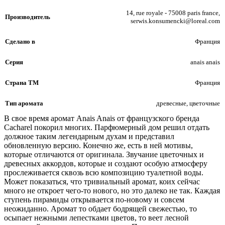
14, rue royale - 75008 paris france,
Производитель
serwis.konsumencki@loreal.com
Сделано в
Франция
Серия
anais anais
Страна ТМ
Франция
Тип аромата
древесные, цветочные
В свое время аромат Anais Anais от французского бренда
Cacharel покорил многих. Парфюмерный дом решил отдать
должное таким легендарным духам и представил
обновленную версию. Конечно же, есть в ней мотивы,
которые отличаются от оригинала. Звучание цветочных и
древесных аккордов, которые и создают особую атмосферу
прослеживается сквозь всю композицию туалетной воды.
Может показаться, что тривиальный аромат, коих сейчас
много не откроет чего-то нового, но это далеко не так. Каждая
ступень пирамиды открывается по-новому и совсем
неожиданно. Аромат то обдает бодрящей свежестью, то
осыпает нежными лепестками цветов, то веет лесной