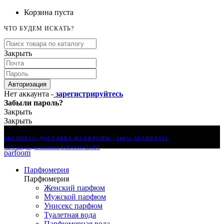
Корзина пуста
ЧТО БУДЕМ ИСКАТЬ?
Закрыть
Авторизация
Нет аккаунта -
зарегистрируйтесь
Забыли пароль?
Закрыть
Закрыть
ЭКСПРЕСС-ДОСТАВКА ИЗ ЕВРОПЫ | 100% AUTHENTIC
-15% скидка для клиентов
PARFOOM CLUB®
parfoom
Парфюмерия
Парфюмерия
Женский парфюм
Мужской парфюм
Унисекс парфюм
Туалетная вода
Парфюмерная вода