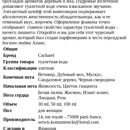
прохладой ароматов деревьев и мха. Пудровые вплетения
добавляют туалетной воде очень изысканное звучание.
Элегантный шлейф этой композиции подчеркивает
абсолютную женственность обладательницы, как и ее
отменный вкус, впрочем. Оформление флакона точно
отображает главное свойство характера туалетной воды -
ничего лишнего. Откройте и вы для себя этот чудесный
аромат, который был создан парфюмерами в честь персидской
богини любви Анаис.
Общие
Бренд
Cacharel
Группа товара
туалетная вода
Классификация
элитная
Ветивер, Дубовый мох, Мускус,
Конечная нота
Сандаловое дерево, Черная смородина
Начальная нота
Жимолость, Цветок гиацинта
Белая лилия, Жасмин, Иланг-иланг,
Нота сердца
Ландыш, Роза
Объем
30 ml, 50 ml, 100 ml
Пол
для женщин
14, rue royale - 75008 paris france,
Производитель
serwis.konsumencki@loreal.com
Сделано в
Франция