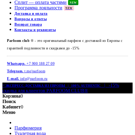
Сплит — оплата частями
NEW
Программа лояльности
NEW
Доставка и оплата
Вопросы и ответы
Возврат товара
Контакты и реквизиты
Parfoom club
® - это оригинальный парфюм с доставкой из Европы с
гарантией подлинности и скидками до -15%
Whatsapp.
+7 900 188 27 09
Telegram.
t.me/parfoom
E-mail.
info@parfoom.ru
<
| -15%
ЭКСПРЕСС-ДОСТАВКА ИЗ ЕВРОПЫ | 100% AUTHENTIC
скидка для клиентов PARFOOM CLUB®
Корзина
0
Поиск
Кабинет
0
Меню
Парфюмерия
Туалетная вода