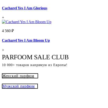
Cacharel Yes I Am Glorious
+
4 560 ₽
Cacharel Yes I Am Bloom Up
+
PARFOOM SALE CLUB
10 000+ товаров напрямую из Европы!
Женский парфюм
Мужской парфюм
® - это оригинальный парфюм с
Parfoom club
доставкой из Европы с гарантией подлинности и
скидками до -15%