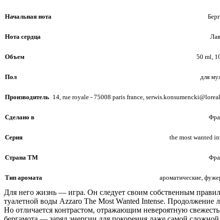
Начальная нота
Бер
Нота сердца
Ла
Объем
50 ml, 1
Пол
для м
Производитель
14, rue royale - 75008 paris france, serwis.konsumencki@lorea
Сделано в
Фра
Серия
the most wanted in
Страна ТМ
Фра
Тип аромата
ароматические, фуж
Для него жизнь — игра. Он следует своим собственным правила
туалетной воды Azzaro The Most Wanted Intense. Продолжение
Но отличается контрастом, отражающим невероятную свежесть
бергамота — заряд энергии для покорения даже самой сложной