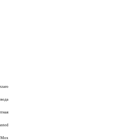
zzaro
 вода
итная
anted
Мох