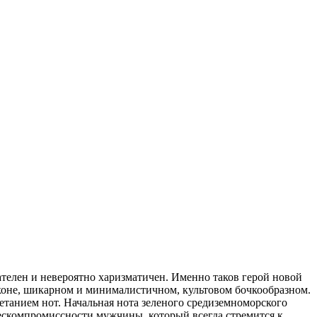
вателен и невероятно харизматичен. Именно таков герой новой
коне, шикарном и минималистичном, культовом бочкообразном.
танием нот. Начальная нота зеленого средиземноморского
бескомпромиссности мужчины, который всегда стремится к