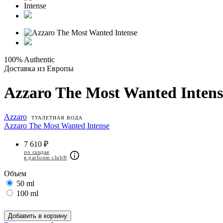
100% Authentic
Доставка из Европы
Azzaro The Most Wanted Intens
Azzaro
ТУАЛЕТНАЯ ВОДА
Azzaro The Most Wanted Intense
7 610 ₽
по скидке
в parfoom club®
Объем
50 ml
100 ml
Добавить в корзину