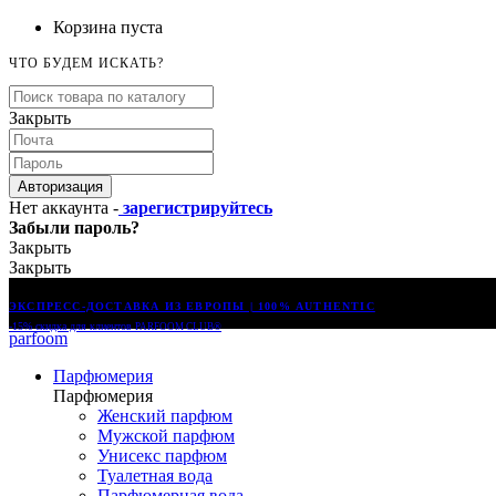
Корзина пуста
ЧТО БУДЕМ ИСКАТЬ?
Закрыть
Авторизация
Нет аккаунта -
зарегистрируйтесь
Забыли пароль?
Закрыть
Закрыть
ЭКСПРЕСС-ДОСТАВКА ИЗ ЕВРОПЫ | 100% AUTHENTIC
-15% скидка для клиентов
PARFOOM CLUB®
parfoom
Парфюмерия
Парфюмерия
Женский парфюм
Мужской парфюм
Унисекс парфюм
Туалетная вода
Парфюмерная вода