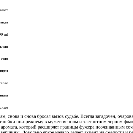
гамот
ванда
00 ml
ужчин
l.com
нция
tense
нция
ерные
м, снова и снова бросая вызов судьбе. Всегда загадочен, очаро
 линейки по-прежнему в мужественном и элегантном черном фла
 аромата, который расширяет границы фужера неожиданным соче
 вершины. Довольно яркое начало делает акцент на смелости и 