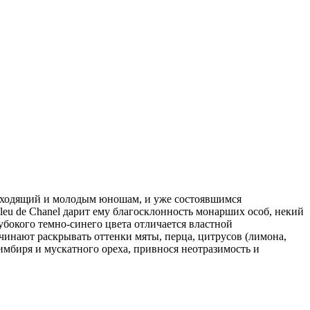
 подходящий и молодым юношам, и уже состоявшимся
eu de Chanel дарит ему благосклонность монарших особ, некий
убокого темно-синего цвета отличается властной
инают раскрывать оттенки мяты, перца, цитрусов (лимона,
 имбиря и мускатного ореха, привнося неотразимость и