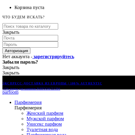
Корзина пуста
ЧТО БУДЕМ ИСКАТЬ?
Закрыть
Авторизация
Нет аккаунта -
зарегистрируйтесь
Забыли пароль?
Закрыть
Закрыть
ЭКСПРЕСС-ДОСТАВКА ИЗ ЕВРОПЫ | 100% AUTHENTIC
-15% скидка для клиентов
PARFOOM CLUB®
parfoom
Парфюмерия
Парфюмерия
Женский парфюм
Мужской парфюм
Унисекс парфюм
Туалетная вода
Парфюмерная вода