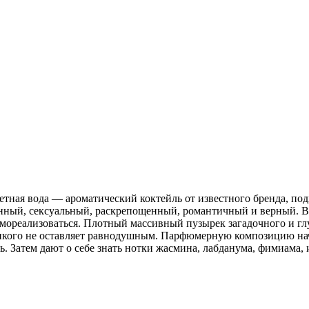
уалетная вода — ароматический коктейль от известного бренда,
нный, сексуальный, раскрепощенный, романтичный и верный. Bl
амореализоваться. Плотный массивный пузырек загадочного и гл
никого не оставляет равнодушным. Парфюмерную композицию нач
ть. Затем дают о себе знать нотки жасмина, лабданума, фимиама,