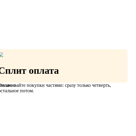
Сплит оплата
Оплачивайте покупки частями: сразу только четверть,
писание
остальное потом.