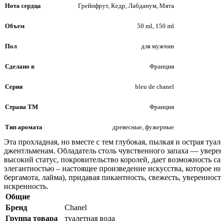
Нота сердца
Грейпфрут, Кедр, Лабданум, Мята
Объем
50 ml, 150 ml
Пол
для мужчин
Сделано в
Франция
Серия
bleu de chanel
Страна ТМ
Франция
Тип аромата
древесные, фужерные
Эта прохладная, но вместе с тем глубокая, пылкая и острая т
джентльменам. Обладатель столь чувственного запаха — увере
высокий статус, покровительство королей, дает возможность с
элегантностью – настоящее произведение искусства, которое 
бергамота, лайма), придавая пикантность, свежесть, увереннос
искренность.
Общие
Бренд
Chanel
Группа товара
туалетная вода