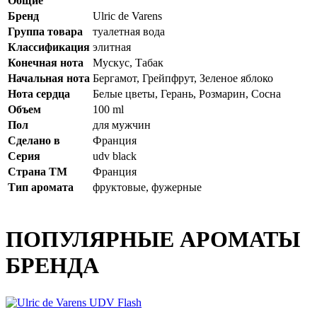
Общие
Бренд
Ulric de Varens
Группа товара
туалетная вода
Классификация
элитная
Конечная нота
Мускус, Табак
Начальная нота
Бергамот, Грейпфрут, Зеленое яблоко
Нота сердца
Белые цветы, Герань, Розмарин, Сосна
Объем
100 ml
Пол
для мужчин
Сделано в
Франция
Серия
udv black
Страна ТМ
Франция
Тип аромата
фруктовые, фужерные
ПОПУЛЯРНЫЕ АРОМАТЫ
БРЕНДА