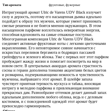
Тип аромата
фруктовые, фужерные
Интригующий аромат Ulric de Varens UDV Black излучает
силу и дерзость, поэтому его насыщенная дымка идеально
подойдет к образу тех мужчин, которые умеют принимать
смелые решения и не боятся мнения окружающих. В этом
насыщенном парфюме воплотилась невероятная энергия,
способная вдохновить на самые отважные поступки.
Многогранная композиция Ulric de Varens UDV Black
соединяет активные фруктовые ноты с легкими цветочными
вкраплениями. Его неповторимое сияние начинается с
искристых переливов бергамота и бодрящих пассажей
грейпфрута и зеленого яблока. Уже с первых нот этот парфюм
пробуждает жажду жизни и помогает посмотреть на мир в
новом свете. В центральных аккордах аромата страстность
сосны и герани дополнена тонкими акцентами белых цветов
и розмарина, подчеркивающими нежность и чувственность
мужчины, выбравшего этот аромат. В шлейфе запаха
чувствует приятная терпкость мускуса и табака, вносящая
интригу в мелодию парфюма и привлекающая внимание
прекрасных дам. Разнообразие оттенков делает данный запах
идеальным дополнением любого облика, ведь и с деловым
костюмом, и с повседневной одеждой этот аромат будет
превосходно гармонировать.