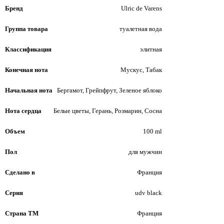
Бренд
Ulric de Varens
Группа товара
туалетная вода
Классификация
элитная
Конечная нота
Мускус, Табак
Начальная нота
Бергамот, Грейпфрут, Зеленое яблоко
Нота сердца
Белые цветы, Герань, Розмарин, Сосна
Объем
100 ml
Пол
для мужчин
Сделано в
Франция
Серия
udv black
Страна ТМ
Франция