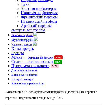
Духи
Элитная парфюмерия
Нишевая парфюмерия
Французский парфюм
Итальянский парфюм
Арабский парфюм
смотреть все товары
Женский парфюм
Мужской парфюм
Унисекс парфюм
Хиты продаж
Бренды
Мокка — оплата авансом
NEW
Сплит — оплата частями
NEW
Программа лояльности
NEW
Доставка и оплата
Вопросы и ответы
Возврат товара
Контакты и реквизиты
Parfoom club
® - это оригинальный парфюм с доставкой из Европы с
гарантией подлинности и скидками до -15%