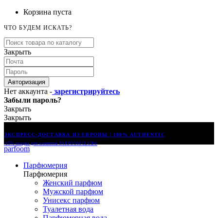
Корзина пуста
ЧТО БУДЕМ ИСКАТЬ?
Закрыть
Авторизация
Нет аккаунта -
зарегистрируйтесь
Забыли пароль?
Закрыть
Закрыть
ЭКСПРЕСС-ДОСТАВКА ИЗ ЕВРОПЫ | 100% AUTHENTIC
-15% скидка для клиентов
PARFOOM CLUB®
parfoom
Парфюмерия
Парфюмерия
Женский парфюм
Мужской парфюм
Унисекс парфюм
Туалетная вода
Парфюмерная вода