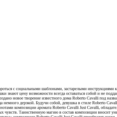
роться с социальными шаблонами, застарелыми инструкциями ка
ки знают цену возможности всегда оставаться собой и не подда
дано новое творение известного дома Roberto Cavalli под названи
гда немного дерзкой. Будучи собой, девушка в стиле Roberto Caval
тами композиции аромата Roberto Cavalli Just Cavalli, обладате
ных чувств. Таинственную магию в состав композиции вносит у
ердца» композиции Roberto Cavalli Just Cavalli преобразит жизнь