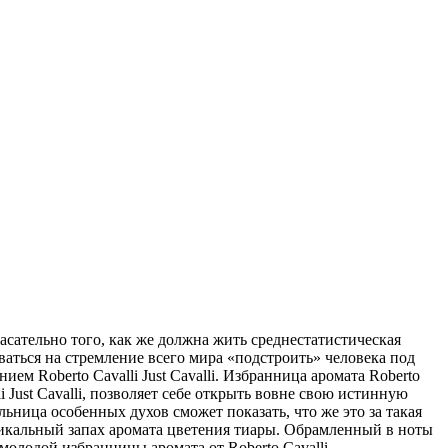
сательно того, как же должна жить среднестатистическая
ваться на стремление всего мира «подстроить» человека под
ем Roberto Cavalli Just Cavalli. Избранница аромата Roberto
li Just Cavalli, позволяет себе открыть вовне свою истинную
льница особенных духов сможет показать, что же это за такая
никальный запах аромата цветения тиары. Обрамленный в ноты
 молодой избранницы аромата от Roberto Cavalli.