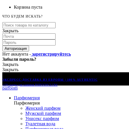
Корзина пуста
ЧТО БУДЕМ ИСКАТЬ?
Закрыть
Авторизация
Нет аккаунта -
зарегистрируйтесь
Забыли пароль?
Закрыть
Закрыть
ЭКСПРЕСС-ДОСТАВКА ИЗ ЕВРОПЫ | 100% AUTHENTIC
-15% скидка для клиентов
PARFOOM CLUB®
parfoom
Парфюмерия
Парфюмерия
Женский парфюм
Мужской парфюм
Унисекс парфюм
Туалетная вода
Парфюмерная вода