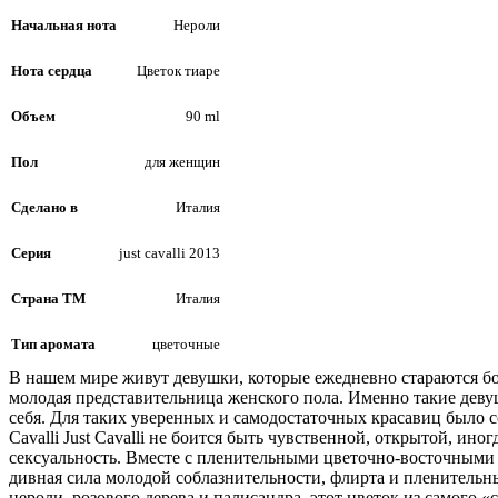
Начальная нота
Нероли
Нота сердца
Цветок тиаре
Объем
90 ml
Пол
для женщин
Сделано в
Италия
Серия
just cavalli 2013
Страна ТМ
Италия
Тип аромата
цветочные
В нашем мире живут девушки, которые ежедневно стараются бо
молодая представительница женского пола. Именно такие девуш
себя. Для таких уверенных и самодостаточных красавиц было соз
Cavalli Just Cavalli не боится быть чувственной, открытой, ино
сексуальность. Вместе с пленительными цветочно-восточными но
дивная сила молодой соблазнительности, флирта и пленитель
нероли, розового дерева и палисандра, этот цветок из самого «с