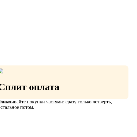
Сплит оплата
Оплачивайте покупки частями: сразу только четверть,
писание
остальное потом.