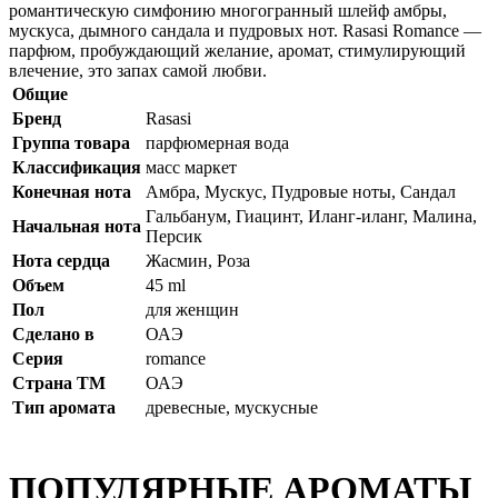
романтическую симфонию многогранный шлейф амбры,
мускуса, дымного сандала и пудровых нот. Rasasi Romance —
парфюм, пробуждающий желание, аромат, стимулирующий
влечение, это запах самой любви.
Общие
Бренд
Rasasi
Группа товара
парфюмерная вода
Классификация
масс маркет
Конечная нота
Амбра, Мускус, Пудровые ноты, Сандал
Гальбанум, Гиацинт, Иланг-иланг, Малина,
Начальная нота
Персик
Нота сердца
Жасмин, Роза
Объем
45 ml
Пол
для женщин
Сделано в
ОАЭ
Серия
romance
Страна ТМ
ОАЭ
Тип аромата
древесные, мускусные
ПОПУЛЯРНЫЕ АРОМАТЫ