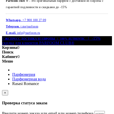
Parfoom club
® - это оригинальный парфюм с доставкой из Европы с
гарантией подлинности и скидками до -15%
Whatsapp.
+7 900 188 27 09
Telegram.
t.me/parfoom
E-mail.
info@parfoom.ru
<
| -15%
ЭКСПРЕСС-ДОСТАВКА ИЗ ЕВРОПЫ | 100% AUTHENTIC
скидка для клиентов PARFOOM CLUB®
Корзина
0
Поиск
Кабинет
0
Меню
Парфюмерия
Парфюмерная вода
Rasasi Romance
×
Проверка статуса заказа
Введите номер заказа или email или номер телефона