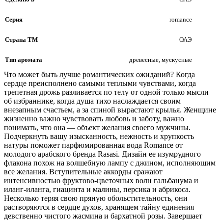
Серия
romance
Страна ТМ
ОАЭ
Тип аромата
древесные, мускусные
Что может быть лучше романтических ожиданий? Когда
сердце преисполнено самыми теплыми чувствами, когда
трепетная дрожь разливается по телу от одной только мысли
об избраннике, когда душа тихо наслаждается своим
внезапным счастьем, а за спиной вырастают крылья. Женщине
жизненно важно чувствовать любовь и заботу, важно
понимать, что она — объект желания своего мужчины.
Подчеркнуть вашу изысканность, нежность и хрупкость
натуры поможет парфюмированная вода Romance от
молодого арабского бренда Rasasi. Дизайн ее изумрудного
флакона похож на волшебную лампу с джином, исполняющим
все желания. Вступительные аккорды сражают
интенсивностью фруктово-цветочных волн гальбанума и
иланг-иланга, гиацинта и малины, персика и абрикоса.
Несколько теряя свою пряную обольстительность, они
растворяются в сердце духов, хранящем тайну единения
девственно чистого жасмина и бархатной розы. Завершает