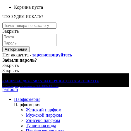
Корзина пуста
ЧТО БУДЕМ ИСКАТЬ?
Закрыть
Авторизация
Нет аккаунта -
зарегистрируйтесь
Забыли пароль?
Закрыть
Закрыть
ЭКСПРЕСС-ДОСТАВКА ИЗ ЕВРОПЫ | 100% AUTHENTIC
-15% скидка для клиентов
PARFOOM CLUB®
parfoom
Парфюмерия
Парфюмерия
Женский парфюм
Мужской парфюм
Унисекс парфюм
Туалетная вода
Парфюмерная вода