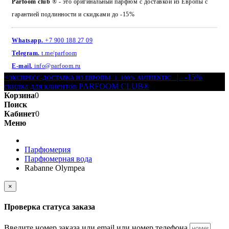
Parfoom club
® - это оригинальный парфюм с доставкой из Европы с
гарантией подлинности и скидками до -15%
Whatsapp.
+7 900 188 27 09
Telegram.
t.me/parfoom
E-mail.
info@parfoom.ru
<
| -15%
ЭКСПРЕСС-ДОСТАВКА ИЗ ЕВРОПЫ | 100% AUTHENTIC
скидка для клиентов PARFOOM CLUB®
Корзина
0
Поиск
Кабинет
0
Меню
Парфюмерия
Парфюмерная вода
Rabanne Olympea
×
Проверка статуса заказа
Введите номер заказа или email или номер телефона