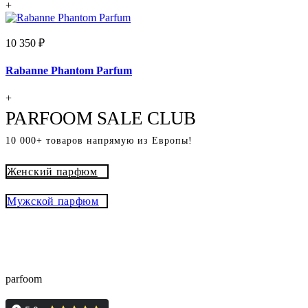
+
10 350 ₽
Rabanne Phantom Parfum
+
PARFOOM SALE CLUB
10 000+ товаров напрямую из Европы!
Женский парфюм
Мужской парфюм
® - это оригинальный парфюм с
Parfoom club
доставкой из Европы с гарантией подлинности и
скидками до -15%
parfoom