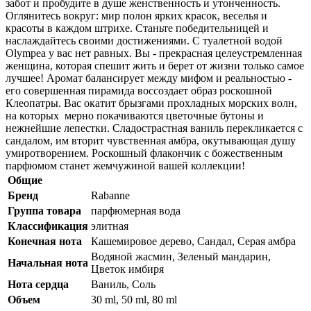
забот и пробудите в душе женственность и утонченность.
Оглянитесь вокруг: мир полон ярких красок, веселья и
красоты в каждом штрихе. Станьте победительницей и
наслаждайтесь своими достижениями. С туалетной водой
Olympea у вас нет равных. Вы - прекрасная целеустремленная
женщина, которая спешит жить и берет от жизни только самое
лучшее! Аромат балансирует между мифом и реальностью -
его совершенная пирамида воссоздает образ роскошной
Клеопатры. Вас окатит брызгами прохладных морских волн,
на которых мерно покачиваются цветочные бутоны и
нежнейшие лепестки. Сладострастная ваниль перекликается с
сандалом, им вторит чувственная амбра, окутывающая душу
умиротворением. Роскошный флакончик с божественным
парфюмом станет жемчужиной вашей коллекции!
Общие
Бренд
Rabanne
Группа товара
парфюмерная вода
Классификация
элитная
Конечная нота
Кашемировое дерево, Сандал, Серая амбра
Водяной жасмин, Зеленый мандарин,
Начальная нота
Цветок имбиря
Нота сердца
Ваниль, Соль
Объем
30 ml, 50 ml, 80 ml