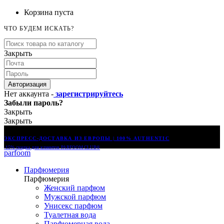
Корзина пуста
ЧТО БУДЕМ ИСКАТЬ?
Закрыть
Авторизация
Нет аккаунта -
зарегистрируйтесь
Забыли пароль?
Закрыть
Закрыть
ЭКСПРЕСС-ДОСТАВКА ИЗ ЕВРОПЫ | 100% AUTHENTIC
-15% скидка для клиентов
PARFOOM CLUB®
parfoom
Парфюмерия
Парфюмерия
Женский парфюм
Мужской парфюм
Унисекс парфюм
Туалетная вода
Парфюмерная вода