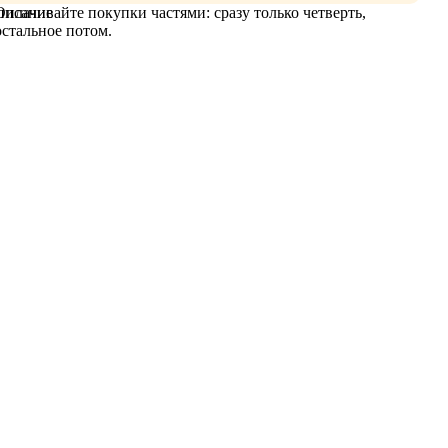
Оплачивайте покупки частями: сразу только четверть,
писание
остальное потом.