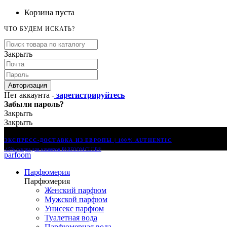
Корзина пуста
ЧТО БУДЕМ ИСКАТЬ?
Закрыть
Авторизация
Нет аккаунта -
зарегистрируйтесь
Забыли пароль?
Закрыть
Закрыть
ЭКСПРЕСС-ДОСТАВКА ИЗ ЕВРОПЫ | 100% AUTHENTIC
-15% скидка для клиентов
PARFOOM CLUB®
parfoom
Парфюмерия
Парфюмерия
Женский парфюм
Мужской парфюм
Унисекс парфюм
Туалетная вода
Парфюмерная вода