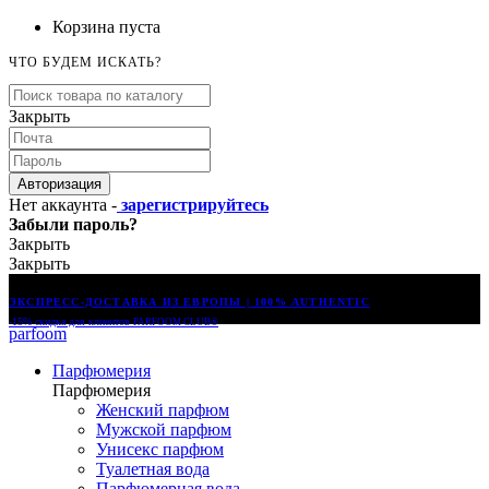
Корзина пуста
ЧТО БУДЕМ ИСКАТЬ?
Закрыть
Авторизация
Нет аккаунта -
зарегистрируйтесь
Забыли пароль?
Закрыть
Закрыть
ЭКСПРЕСС-ДОСТАВКА ИЗ ЕВРОПЫ | 100% AUTHENTIC
-15% скидка для клиентов
PARFOOM CLUB®
parfoom
Парфюмерия
Парфюмерия
Женский парфюм
Мужской парфюм
Унисекс парфюм
Туалетная вода
Парфюмерная вода