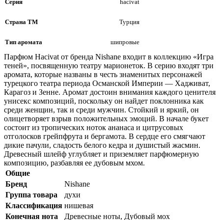
Серия
hacivat
Страна ТМ
Турция
Тип аромата
шипровые
Парфюм Hacivat от бренда Nishane входит в коллекцию «Игра
теней», посвященную театру марионеток. В серию входят три
аромата, которые названы в честь знаменитых персонажей
турецкого театра периода Османской Империи — Хадживат,
Карагоз и Зенне. Аромат достоин внимания каждого ценителя
унисекс композиций, поскольку он найдет поклонника как
среди женщин, так и среди мужчин. Стойкий и яркий, он
олицетворяет взрыв положительных эмоций. В начале букет
состоит из тропических ноток ананаса и цитрусовых
отголосков грейпфрута и бергамота. В сердце его смягчают
дикие пачули, сладость белого кедра и душистый жасмин.
Древесный шлейф углубляет и приземляет парфюмерную
композицию, разбавляя ее дубовым мхом.
Общие
Бренд
Nishane
Группа товара
духи
Классификация
нишевая
Конечная нота
Древесные ноты, Дубовый мох