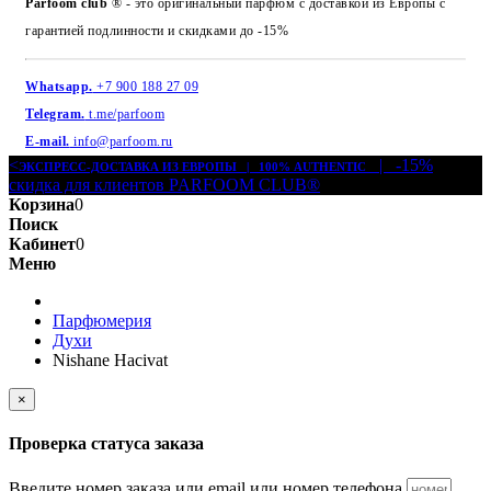
Parfoom club
® - это оригинальный парфюм с доставкой из Европы с
гарантией подлинности и скидками до -15%
Whatsapp.
+7 900 188 27 09
Telegram.
t.me/parfoom
E-mail.
info@parfoom.ru
<
| -15%
ЭКСПРЕСС-ДОСТАВКА ИЗ ЕВРОПЫ | 100% AUTHENTIC
скидка для клиентов PARFOOM CLUB®
Корзина
0
Поиск
Кабинет
0
Меню
Парфюмерия
Духи
Nishane Hacivat
×
Проверка статуса заказа
Введите номер заказа или email или номер телефона