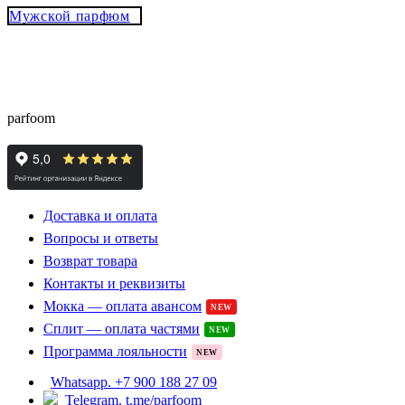
Мужской парфюм
® - это оригинальный парфюм с
Parfoom club
доставкой из Европы с гарантией подлинности и
скидками до -15%
parfoom
Доставка и оплата
Вопросы и ответы
Возврат товара
Контакты и реквизиты
Мокка — оплата авансом
NEW
Сплит — оплата частями
NEW
Программа лояльности
NEW
Whatsapp. +7 900 188 27 09
Telegram. t.me/parfoom