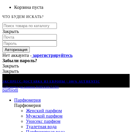
Корзина пуста
ЧТО БУДЕМ ИСКАТЬ?
Закрыть
Авторизация
Нет аккаунта -
зарегистрируйтесь
Забыли пароль?
Закрыть
Закрыть
ЭКСПРЕСС-ДОСТАВКА ИЗ ЕВРОПЫ | 100% AUTHENTIC
-15% скидка для клиентов
PARFOOM CLUB®
parfoom
Парфюмерия
Парфюмерия
Женский парфюм
Мужской парфюм
Унисекс парфюм
Туалетная вода
Парфюмерная вода