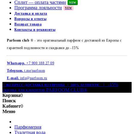
Сплит — оплата частями
NEW
Программа лояльности
NEW
Доставка и оплата
Вопросы и ответы
Возврат товара
Контакты и реквизиты
Parfoom club
® - это оригинальный парфюм с доставкой из Европы с
гарантией подлинности и скидками до -15%
Whatsapp.
+7 900 188 27 09
Telegram.
t.me/parfoom
E-mail.
info@parfoom.ru
<
| -15%
ЭКСПРЕСС-ДОСТАВКА ИЗ ЕВРОПЫ | 100% AUTHENTIC
скидка для клиентов PARFOOM CLUB®
Корзина
0
Поиск
Кабинет
0
Меню
Парфюмерия
Туалетная вода