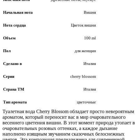
Начальная нота
Вишня
Нота сердца
Цветок вишни
Объем
100 ml
Пол
для женщин
Сделано в
Италия
Серия
cherry blossom
Страна ТМ
Италия
Тип аромата
цветочные
Туалетная вода Cherry Blossom обладает просто невероятным
ароматом, который переносит вас в мир очаровательного
весеннего цветения вишни. В этот момент природа утопает в
очаровательных розовых оттенках, а каждое дыхание
наполнено изящным звучанием сказочных белоснежных
цветов. Эта композиция предназначена для современной