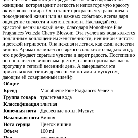
женщины, которая ценит легкость и неповторимую красоту
окружающего мира. Она станет прекрасным украшением в
повседневной жизни или на важных событиях, всегда даря
ощущение свежести и женственности. Наслаждайтесь
красотой весны каждый день, благодаря Monotheme Fine
Fragrances Venezia Cherry Blossom. Эта туалетная вода является
подлинным воплощением женственности, невинной чистоты
и детской игривости. Она нежная и легкая, как сами лепестки
вишни. Аромат начинается с яркого соло кисло-сладких ягод,
что пробуждает скрытые чувства и дарит радость. Постепенно
он наполняется вишневым цветом, словно приглашая вас на
прогулку в теплый весенний день. А завершается эта
приятная композиция древесными нотами и мускусом,
дающим ей совершенный шлейф.
Общие
Бренд
Monotheme Fine Fragrances Venezia
Группа товара
туалетная вода
Классификация
элитная
Конечная нота
Древесные ноты, Мускус
Начальная нота
Вишня
Нота сердца
Цветок вишни
Объем
100 ml
Пол
для женщин