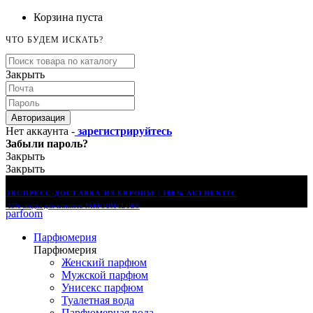
Корзина пуста
ЧТО БУДЕМ ИСКАТЬ?
Закрыть
Авторизация
Нет аккаунта -
зарегистрируйтесь
Забыли пароль?
Закрыть
Закрыть
ЭКСПРЕСС-ДОСТАВКА ИЗ ЕВРОПЫ | 100% AUTHENTIC
-15% скидка для клиентов
PARFOOM CLUB®
parfoom
Парфюмерия
Парфюмерия
Женский парфюм
Мужской парфюм
Унисекс парфюм
Туалетная вода
Парфюмерная вода