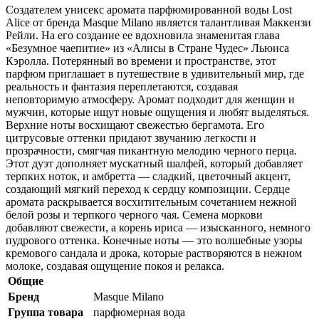
Создателем унисекс аромата парфюмированной воды Lost
Alice от бренда Masque Milano является талантливая Маккензи
Рейли. На его создание ее вдохновила знаменитая глава
«Безумное чаепитие» из «Алисы в Стране Чудес» Льюиса
Кэролла. Потерянный во времени и пространстве, этот
парфюм приглашает в путешествие в удивительный мир, где
реальность и фантазия переплетаются, создавая
неповторимую атмосферу. Аромат подходит для женщин и
мужчин, которые ищут новые ощущения и любят выделяться.
Верхние ноты восхищают свежестью бергамота. Его
цитрусовые оттенки придают звучанию легкости и
прозрачности, смягчая пикантную мелодию черного перца.
Этот дуэт дополняет мускатный шалфей, который добавляет
терпких ноток, и амбретта — сладкий, цветочный акцент,
создающий мягкий переход к сердцу композиции. Сердце
аромата раскрывается восхитительным сочетанием нежной
белой розы и терпкого черного чая. Семена моркови
добавляют свежести, а корень ириса — изысканного, немного
пудрового оттенка. Конечные ноты — это волшебные узоры
кремового сандала и дрока, которые растворяются в нежном
молоке, создавая ощущение покоя и релакса.
Общие
Бренд
Masque Milano
Группа товара
парфюмерная вода