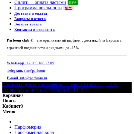
Сплит — оплата частями
NEW
Программа лояльности
NEW
Доставка и оплата
Вопросы и ответы
Возврат товара
Контакты и реквизиты
Parfoom club
® - это оригинальный парфюм с доставкой из Европы с
гарантией подлинности и скидками до -15%
Whatsapp.
+7 900 188 27 09
Telegram.
t.me/parfoom
E-mail.
info@parfoom.ru
<
| -15%
ЭКСПРЕСС-ДОСТАВКА ИЗ ЕВРОПЫ | 100% AUTHENTIC
скидка для клиентов PARFOOM CLUB®
Корзина
0
Поиск
Кабинет
0
Меню
Парфюмерия
Парфюмерная вода