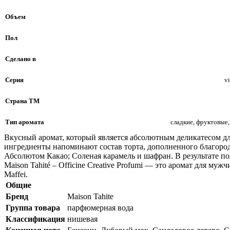
Объем
Пол
Сделано в
Серия
v
Страна ТМ
Тип аромата
сладкие, фруктовые
Вкусный аромат, который является абсолютным деликатесом д
ингредиенты напоминают состав торта, дополненного благор
Абсолютом Какао; Соленая карамель и шафран. В результате п
Maison Tahité – Officine Creative Profumi — это аромат для м
Maffei.
Общие
Бренд
Maison Tahite
Группа товара
парфюмерная вода
Классификация
нишевая