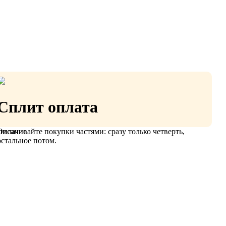
Сплит оплата
Оплачивайте покупки частями: сразу только четверть,
писание
остальное потом.