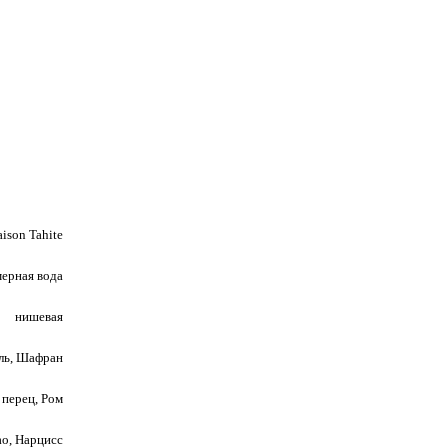
ison Tahite
ерная вода
нишевая
ель, Шафран
 перец, Ром
о, Нарцисс