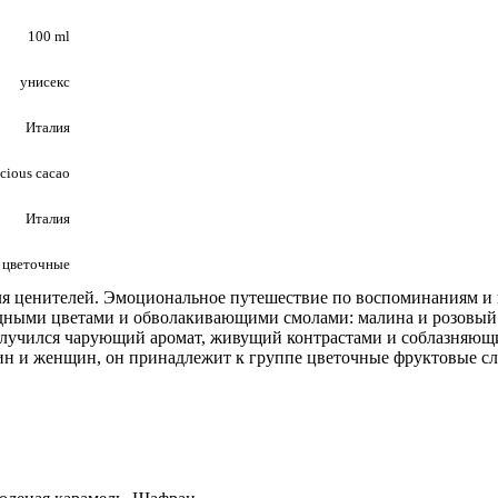
100 ml
унисекс
Италия
icious cacao
Италия
, цветочные
ля ценителей. Эмоциональное путешествие по воспоминаниям и
одными цветами и обволакивающими смолами: малина и розовый 
олучился чарующий аромат, живущий контрастами и соблазняющи
ужчин и женщин, он принадлежит к группе цветочные фруктовые с