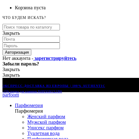
Корзина пуста
ЧТО БУДЕМ ИСКАТЬ?
Закрыть
Авторизация
Нет аккаунта -
зарегистрируйтесь
Забыли пароль?
Закрыть
Закрыть
ЭКСПРЕСС-ДОСТАВКА ИЗ ЕВРОПЫ | 100% AUTHENTIC
-15% скидка для клиентов
PARFOOM CLUB®
parfoom
Парфюмерия
Парфюмерия
Женский парфюм
Мужской парфюм
Унисекс парфюм
Туалетная вода
Парфюмерная вода