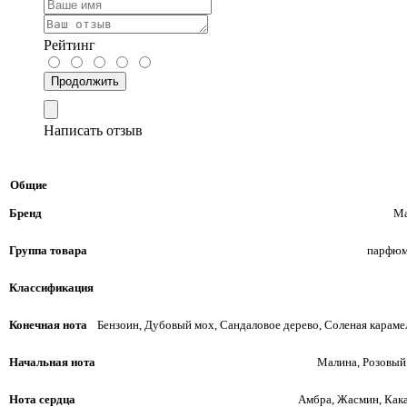
Рейтинг
Продолжить
Написать отзыв
Общие
Бренд
Ma
Группа товара
парфюм
Классификация
Конечная нота
Бензоин, Дубовый мох, Сандаловое дерево, Соленая карам
Начальная нота
Малина, Розовый
Нота сердца
Амбра, Жасмин, Кака