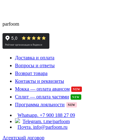
® - это оригинальный парфюм с
Parfoom club
доставкой из Европы с гарантией подлинности и
скидками до -15%
parfoom
Доставка и оплата
Вопросы и ответы
Возврат товара
Контакты и реквизиты
Мокка — оплата авансом
NEW
Сплит — оплата частями
NEW
Программа лояльности
NEW
Whatsapp. +7 900 188 27 09
Telegram. t.me/parfoom
Почта. info@parfoom.ru
Агентский договор