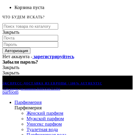
Корзина пуста
ЧТО БУДЕМ ИСКАТЬ?
Закрыть
Авторизация
Нет аккаунта -
зарегистрируйтесь
Забыли пароль?
Закрыть
Закрыть
ЭКСПРЕСС-ДОСТАВКА ИЗ ЕВРОПЫ | 100% AUTHENTIC
-15% скидка для клиентов
PARFOOM CLUB®
parfoom
Парфюмерия
Парфюмерия
Женский парфюм
Мужской парфюм
Унисекс парфюм
Туалетная вода
Парфюмерная вода