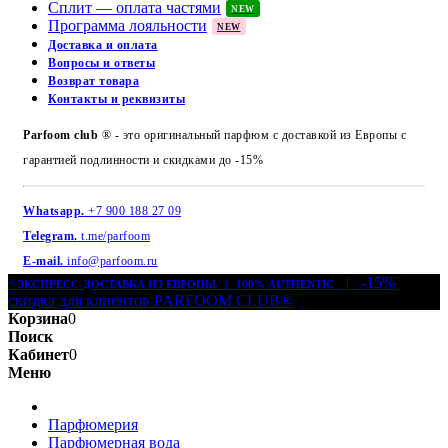
Сплит — оплата частями
NEW
Программа лояльности
NEW
Доставка и оплата
Вопросы и ответы
Возврат товара
Контакты и реквизиты
Parfoom club
® - это оригинальный парфюм с доставкой из Европы с
гарантией подлинности и скидками до -15%
Whatsapp.
+7 900 188 27 09
Telegram.
t.me/parfoom
E-mail.
info@parfoom.ru
<
| -15%
ЭКСПРЕСС-ДОСТАВКА ИЗ ЕВРОПЫ | 100% AUTHENTIC
скидка для клиентов PARFOOM CLUB®
Корзина
0
Поиск
Кабинет
0
Меню
Парфюмерия
Парфюмерная вода