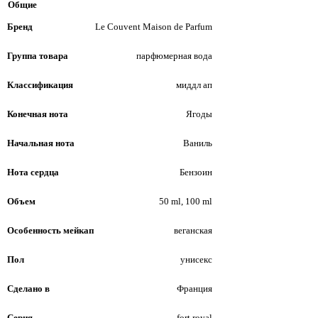
Общие
Бренд
Le Couvent Maison de Parfum
Группа товара
парфюмерная вода
Классификация
миддл ап
Конечная нота
Ягоды
Начальная нота
Ваниль
Нота сердца
Бензоин
Объем
50 ml, 100 ml
Особенность мейкап
веганская
Пол
унисекс
Сделано в
Франция
Серия
fort royal