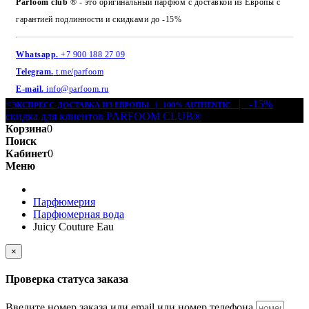
Parfoom club
® - это оригинальный парфюм с доставкой из Европы с
гарантией подлинности и скидками до -15%
Whatsapp.
+7 900 188 27 09
Telegram.
t.me/parfoom
E-mail.
info@parfoom.ru
<
| -15%
ЭКСПРЕСС-ДОСТАВКА ИЗ ЕВРОПЫ | 100% AUTHENTIC
скидка для клиентов PARFOOM CLUB®
Корзина
0
Поиск
Кабинет
0
Меню
Парфюмерия
Парфюмерная вода
Juicy Couture Eau
×
Проверка статуса заказа
Введите номер заказа или email или номер телефона