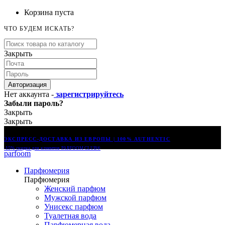
Корзина пуста
ЧТО БУДЕМ ИСКАТЬ?
Закрыть
Авторизация
Нет аккаунта -
зарегистрируйтесь
Забыли пароль?
Закрыть
Закрыть
ЭКСПРЕСС-ДОСТАВКА ИЗ ЕВРОПЫ | 100% AUTHENTIC
-15% скидка для клиентов
PARFOOM CLUB®
parfoom
Парфюмерия
Парфюмерия
Женский парфюм
Мужской парфюм
Унисекс парфюм
Туалетная вода
Парфюмерная вода