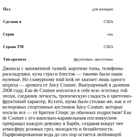
Пол
для женщин
Сделано в
США
Серия
eau
Страна ТМ
США
Тип аромата
фруктовые, цветочные
Джинсы с заниженной талией, короткие топы, телефоны-
раскладушки, куча страз и блесток — такими были наши
нулевые. Но гламурному total look не хватает лишь одного
штриха — аромата от Juicy Couture. Выпущенный в далеком
2008 году, Eau de Couture воплотил в себе всю эстетику той
эпохи, соединив легкость, тропическую сладость и цветочно-
фруктовый характер. Кстати, шума было столько же, как и от
велюровых спортивных костюмов Juicy Couture, которые
носили все — от Бритни Спирс до обычных подростков! Eau
de Couture с его ванильно-карамельным послевкусием
превращал каждую девушку в Барби, создавая вокруг нее
атмосферу розовых грез, молодости и беззаботности.
Парфюмированная вода до сих пор остается любимицей