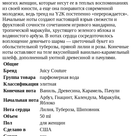
многих женщин, которые несут ее в теплых воспоминаниях
из своей юности, а еще она понравится современной
молодежи, ведь тренд на Y2K постепенно «перерождается».
Начальные ноты создают настоящий взрыв свежести и
фруктовой сочности сочетанием игривого мандарина,
тропической маракуйи, хрустящего зеленого яблока и
водянистого арбуза. В нотах сердца сосредоточилось
воплощение девичьего шарма — цветочный букет из
обольстительной туберозы, пряной лилии и розы. Конечные
ноты оставляют на теле вкуснейший ванильно-карамельный
шлейф, дополненный уютной древесиной и пачулями.
Общие
Бренд
Juicy Couture
Группа товара
парфюмерная вода
Классификация
элитная
Конечная нота
Ваниль, Древесина, Карамель, Пачули
Арбуз, Гиацинт, Календула, Маракуйя,
Начальная нота
Яблоко
Нота сердца
Лилия, Тубероза, Шиповник
Объем
50 ml
Пол
для женщин
Сделано в
США