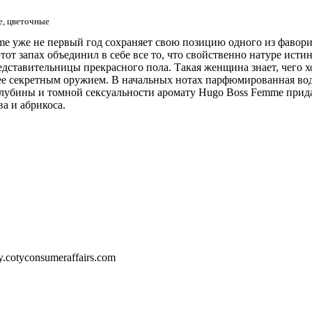
е, цветочные
me уже не первый год сохраняет свою позицию одного из фаво
от запах объединил в себе все то, что свойственно натуре ис
ставительницы прекрасного пола. Такая женщина знает, чего хо
 ее секретным оружием. В начальных нотах парфюмированная во
лубины и томной сексуальности аромату Hugo Boss Femme прида
а и абрикоса.
ty.cotyconsumeraffairs.com