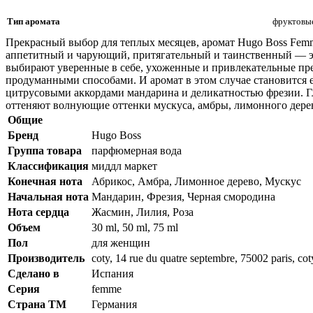
Тип аромата
фруктовы
Прекрасный выбор для теплых месяцев, аромат Hugo Boss Fem
аппетитный и чарующий, притягательный и таинственный — эт
выбирают уверенные в себе, ухоженные и привлекательные пред
продуманными способами. И аромат в этом случае становится
цитрусовыми аккордами мандарина и деликатностью фрезии. Г
оттеняют волнующие оттенки мускуса, амбры, лимонного дерев
Общие
Бренд
Hugo Boss
Группа товара
парфюмерная вода
Классификация
миддл маркет
Конечная нота
Абрикос, Амбра, Лимонное дерево, Мускус
Начальная нота
Мандарин, Фрезия, Черная смородина
Нота сердца
Жасмин, Лилия, Роза
Объем
30 ml, 50 ml, 75 ml
Пол
для женщин
Производитель
coty, 14 rue du quatre septembre, 75002 paris, co
Сделано в
Испания
Серия
femme
Страна ТМ
Германия