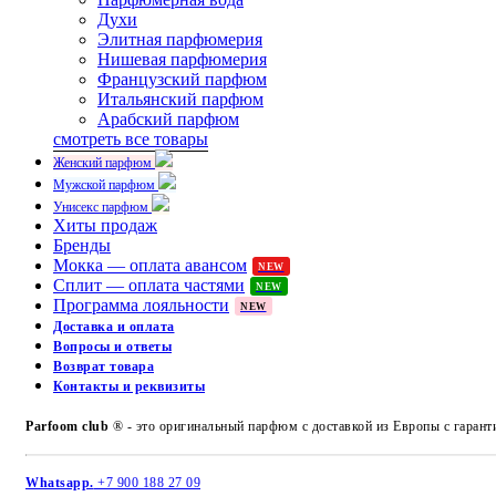
Духи
Элитная парфюмерия
Нишевая парфюмерия
Французский парфюм
Итальянский парфюм
Арабский парфюм
смотреть все товары
Женский парфюм
Мужской парфюм
Унисекс парфюм
Хиты продаж
Бренды
Мокка — оплата авансом
NEW
Сплит — оплата частями
NEW
Программа лояльности
NEW
Доставка и оплата
Вопросы и ответы
Возврат товара
Контакты и реквизиты
Parfoom club
® - это оригинальный парфюм с доставкой из Европы с гарант
Whatsapp.
+7 900 188 27 09