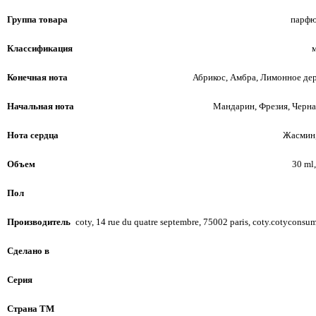
Группа товара
парфю
Классификация
Конечная нота
Абрикос, Амбра, Лимонное де
Начальная нота
Мандарин, Фрезия, Черн
Нота сердца
Жасмин,
Объем
30 ml,
Пол
Производитель
coty, 14 rue du quatre septembre, 75002 paris, coty.cotyconsum
Сделано в
Серия
Страна ТМ