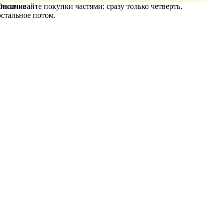
Оплачивайте покупки частями: сразу только четверть,
писание
остальное потом.