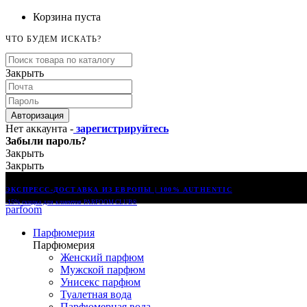
Корзина пуста
ЧТО БУДЕМ ИСКАТЬ?
Закрыть
Авторизация
Нет аккаунта -
зарегистрируйтесь
Забыли пароль?
Закрыть
Закрыть
ЭКСПРЕСС-ДОСТАВКА ИЗ ЕВРОПЫ | 100% AUTHENTIC
-15% скидка для клиентов
PARFOOM CLUB®
parfoom
Парфюмерия
Парфюмерия
Женский парфюм
Мужской парфюм
Унисекс парфюм
Туалетная вода
Парфюмерная вода