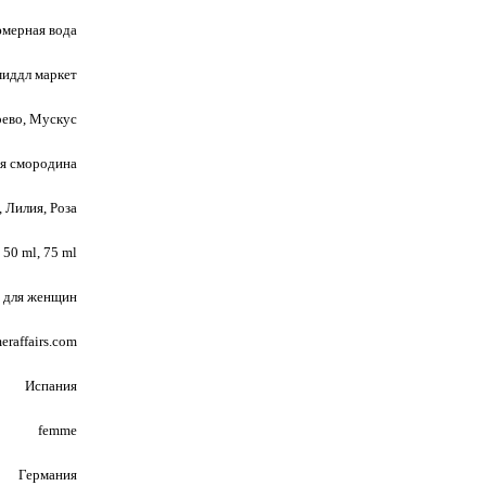
мерная вода
миддл маркет
рево, Мускус
ая смородина
 Лилия, Роза
 50 ml, 75 ml
для женщин
eraffairs.com
Испания
femme
Германия