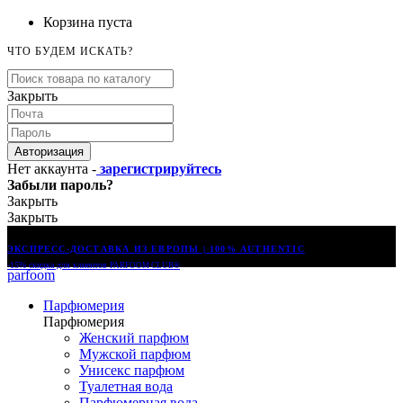
Корзина пуста
ЧТО БУДЕМ ИСКАТЬ?
Закрыть
Авторизация
Нет аккаунта -
зарегистрируйтесь
Забыли пароль?
Закрыть
Закрыть
ЭКСПРЕСС-ДОСТАВКА ИЗ ЕВРОПЫ | 100% AUTHENTIC
-15% скидка для клиентов
PARFOOM CLUB®
parfoom
Парфюмерия
Парфюмерия
Женский парфюм
Мужской парфюм
Унисекс парфюм
Туалетная вода
Парфюмерная вода