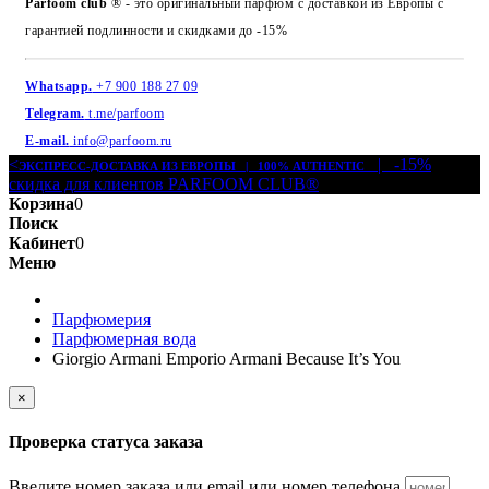
Parfoom club
® - это оригинальный парфюм с доставкой из Европы с
гарантией подлинности и скидками до -15%
Whatsapp.
+7 900 188 27 09
Telegram.
t.me/parfoom
E-mail.
info@parfoom.ru
<
| -15%
ЭКСПРЕСС-ДОСТАВКА ИЗ ЕВРОПЫ | 100% AUTHENTIC
скидка для клиентов PARFOOM CLUB®
Корзина
0
Поиск
Кабинет
0
Меню
Парфюмерия
Парфюмерная вода
Giorgio Armani Emporio Armani Because It’s You
×
Проверка статуса заказа
Введите номер заказа или email или номер телефона