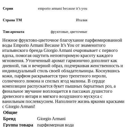
Серия
emporio armani because it’s you
Страна ТМ
Италия
Тип аромата
фруктовые, цветочные
Нежное фруктово-цветочное благоухание парфюмированной
воды Emporio Armani Because It’s You от знаменитого
итальянского бренда Giorgio Armani очаровывает с первого
вдоха, помогая ощутить неповторимую красоту каждого
мгновения. Утонченный аромат гармонично дополнит как
дневной, так и вечерний образ, подчеркивая женственность и
индивидуальный стиль своей обладательницы. Коснувшись
кожи, парфюм раскрывается трио трепетного нероли,
солнечного лимона и спелых ягод малины. В сердце
композиции распускается букет пышных бархатных роз, а
финальное звучание воплощается в пассажах душистого
древесного янтаря и мягкого воздушного мускуса с
ванильным послевкусием. Наполните жизнь яркими красками
с Giorgio Armani!
Общие
Бренд
Giorgio Armani
Группа товара
парфюмерная вода