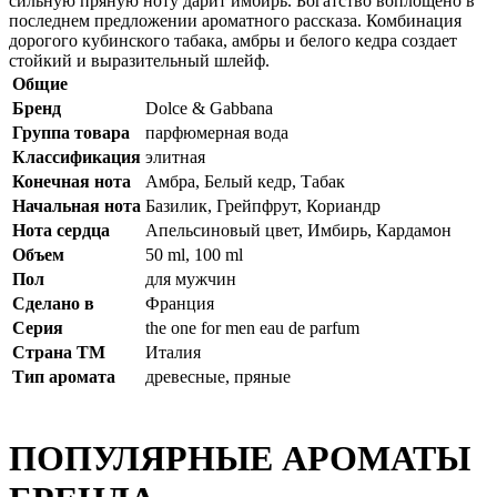
сильную пряную ноту дарит имбирь. Богатство воплощено в
последнем предложении ароматного рассказа. Комбинация
дорогого кубинского табака, амбры и белого кедра создает
стойкий и выразительный шлейф.
Общие
Бренд
Dolce & Gabbana
Группа товара
парфюмерная вода
Классификация
элитная
Конечная нота
Амбра, Белый кедр, Табак
Начальная нота
Базилик, Грейпфрут, Кориандр
Нота сердца
Апельсиновый цвет, Имбирь, Кардамон
Объем
50 ml, 100 ml
Пол
для мужчин
Сделано в
Франция
Серия
the one for men eau de parfum
Страна ТМ
Италия
Тип аромата
древесные, пряные
ПОПУЛЯРНЫЕ АРОМАТЫ