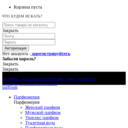
Корзина пуста
ЧТО БУДЕМ ИСКАТЬ?
Закрыть
Авторизация
Нет аккаунта -
зарегистрируйтесь
Забыли пароль?
Закрыть
Закрыть
ЭКСПРЕСС-ДОСТАВКА ИЗ ЕВРОПЫ | 100% AUTHENTIC
-15% скидка для клиентов
PARFOOM CLUB®
parfoom
Парфюмерия
Парфюмерия
Женский парфюм
Мужской парфюм
Унисекс парфюм
Туалетная вода
Парфюмерная вода