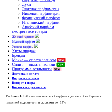
Духи
Элитная парфюмерия
Нишевая парфюмерия
Французский парфюм
Итальянский парфюм
Арабский парфюм
смотреть все товары
Женский парфюм
Мужской парфюм
Унисекс парфюм
Хиты продаж
Бренды
Мокка — оплата авансом
NEW
Сплит — оплата частями
NEW
Программа лояльности
NEW
Доставка и оплата
Вопросы и ответы
Возврат товара
Контакты и реквизиты
Parfoom club
® - это оригинальный парфюм с доставкой из Европы с
гарантией подлинности и скидками до -15%