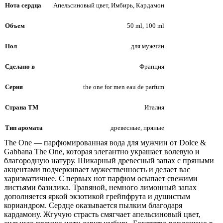
Нота сердца
Апельсиновый цвет, Имбирь, Кардамон
Объем
50 ml, 100 ml
Пол
для мужчин
Сделано в
Франция
Серия
the one for men eau de parfum
Страна ТМ
Италия
Тип аромата
древесные, пряные
The One — парфюмированная вода для мужчин от Dolce &
Gabbana The One, которая элегантно украшает волевую и
благородную натуру. Шикарный древесный запах с пряными
акцентами подчеркивает мужественность и делает вас
харизматичнее. С первых нот парфюм осыпает свежими
листьями базилика. Травяной, немного лимонный запах
дополняется яркой экзотикой грейпфрута и душистым
кориандром. Сердце оказывается пылким благодаря
кардамону. Жгучую страсть смягчает апельсиновый цвет,