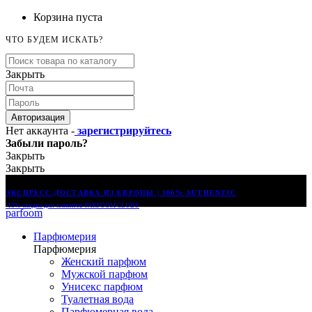
Корзина пуста
ЧТО БУДЕМ ИСКАТЬ?
Закрыть
Авторизация
Нет аккаунта -
зарегистрируйтесь
Забыли пароль?
Закрыть
Закрыть
ЭКСПРЕСС-ДОСТАВКА ИЗ ЕВРОПЫ | 100% AUTHENTIC
-15% скидка для клиентов
PARFOOM CLUB®
parfoom
Парфюмерия
Парфюмерия
Женский парфюм
Мужской парфюм
Унисекс парфюм
Туалетная вода
Парфюмерная вода