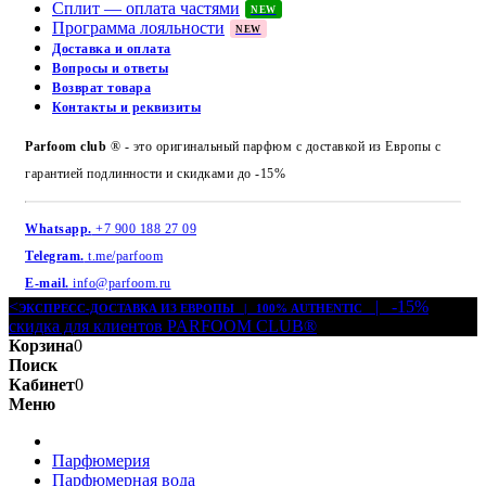
Сплит — оплата частями
NEW
Программа лояльности
NEW
Доставка и оплата
Вопросы и ответы
Возврат товара
Контакты и реквизиты
Parfoom club
® - это оригинальный парфюм с доставкой из Европы с
гарантией подлинности и скидками до -15%
Whatsapp.
+7 900 188 27 09
Telegram.
t.me/parfoom
E-mail.
info@parfoom.ru
<
| -15%
ЭКСПРЕСС-ДОСТАВКА ИЗ ЕВРОПЫ | 100% AUTHENTIC
скидка для клиентов PARFOOM CLUB®
Корзина
0
Поиск
Кабинет
0
Меню
Парфюмерия
Парфюмерная вода