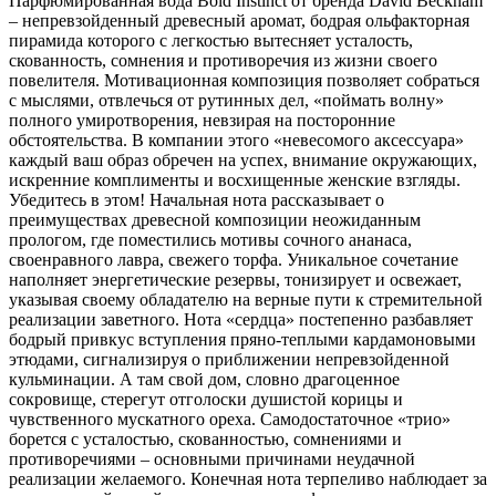
Парфюмированная вода Bold Instinct от бренда David Beckham
– непревзойденный древесный аромат, бодрая ольфакторная
пирамида которого с легкостью вытесняет усталость,
скованность, сомнения и противоречия из жизни своего
повелителя. Мотивационная композиция позволяет собраться
с мыслями, отвлечься от рутинных дел, «поймать волну»
полного умиротворения, невзирая на посторонние
обстоятельства. В компании этого «невесомого аксессуара»
каждый ваш образ обречен на успех, внимание окружающих,
искренние комплименты и восхищенные женские взгляды.
Убедитесь в этом! Начальная нота рассказывает о
преимуществах древесной композиции неожиданным
прологом, где поместились мотивы сочного ананаса,
своенравного лавра, свежего торфа. Уникальное сочетание
наполняет энергетические резервы, тонизирует и освежает,
указывая своему обладателю на верные пути к стремительной
реализации заветного. Нота «сердца» постепенно разбавляет
бодрый привкус вступления пряно-теплыми кардамоновыми
этюдами, сигнализируя о приближении непревзойденной
кульминации. А там свой дом, словно драгоценное
сокровище, стерегут отголоски душистой корицы и
чувственного мускатного ореха. Самодостаточное «трио»
борется с усталостью, скованностью, сомнениями и
противоречиями – основными причинами неудачной
реализации желаемого. Конечная нота терпеливо наблюдает за