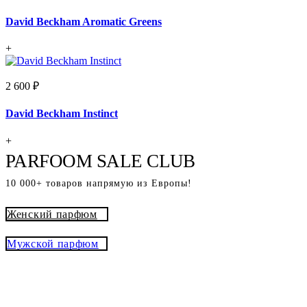
David Beckham Aromatic Greens
+
2 600 ₽
David Beckham Instinct
+
PARFOOM SALE CLUB
10 000+ товаров напрямую из Европы!
Женский парфюм
Мужской парфюм
® - это оригинальный парфюм с
Parfoom club
доставкой из Европы с гарантией подлинности и
скидками до -15%