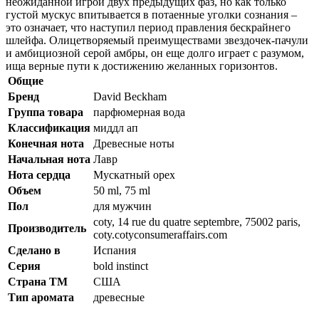
неожиданной игрой двух предыдущих фаз, но как только
густой мускус впитывается в потаенные уголки сознания –
это означает, что наступил период правления бескрайнего
шлейфа. Олицетворяемый преимуществами звездочек-пачули
и амбициозной серой амбры, он еще долго играет с разумом,
ища верные пути к достижению желанных горизонтов.
Общие
Бренд
David Beckham
Группа товара
парфюмерная вода
Классификация
миддл ап
Конечная нота
Древесные ноты
Начальная нота
Лавр
Нота сердца
Мускатный орех
Объем
50 ml, 75 ml
Пол
для мужчин
coty, 14 rue du quatre septembre, 75002 paris,
Производитель
coty.cotyconsumeraffairs.com
Сделано в
Испания
Серия
bold instinct
Страна ТМ
США
Тип аромата
древесные