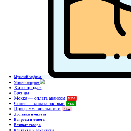
Мужской парфюм
Унисекс парфюм
Хиты продаж
Бренды
Мокка — оплата авансом
NEW
Сплит — оплата частями
NEW
Программа лояльности
NEW
Доставка и оплата
Вопросы и ответы
Возврат товара
Контакты и реквизиты