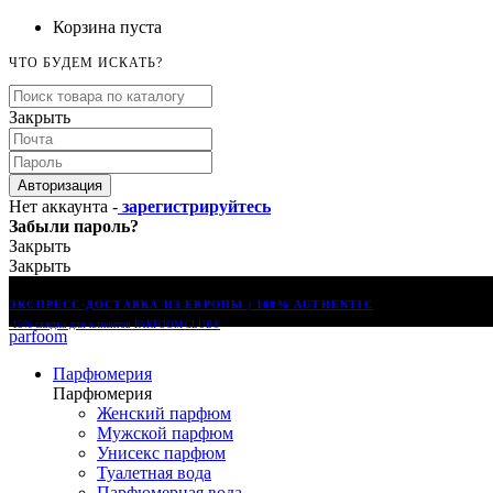
Корзина пуста
ЧТО БУДЕМ ИСКАТЬ?
Закрыть
Авторизация
Нет аккаунта -
зарегистрируйтесь
Забыли пароль?
Закрыть
Закрыть
ЭКСПРЕСС-ДОСТАВКА ИЗ ЕВРОПЫ | 100% AUTHENTIC
-15% скидка для клиентов
PARFOOM CLUB®
parfoom
Парфюмерия
Парфюмерия
Женский парфюм
Мужской парфюм
Унисекс парфюм
Туалетная вода
Парфюмерная вода