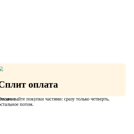
Сплит оплата
Оплачивайте покупки частями: сразу только четверть,
писание
остальное потом.