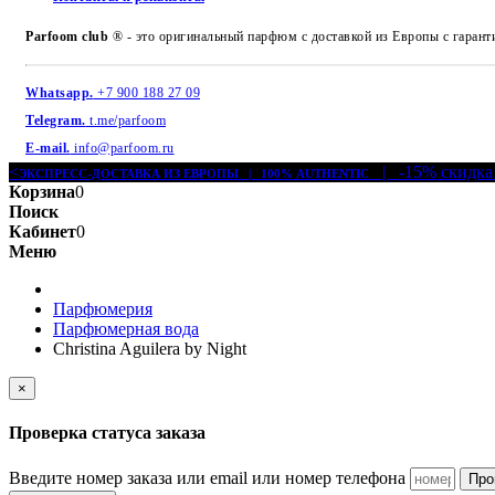
Parfoom club
® - это оригинальный парфюм с доставкой из Европы с гарант
Whatsapp.
+7 900 188 27 09
Telegram.
t.me/parfoom
E-mail.
info@parfoom.ru
<
| -15% скидка
ЭКСПРЕСС-ДОСТАВКА ИЗ ЕВРОПЫ | 100% AUTHENTIC
Корзина
0
Поиск
Кабинет
0
Меню
Парфюмерия
Парфюмерная вода
Christina Aguilera by Night
×
Проверка статуса заказа
Введите номер заказа или email или номер телефона
Про