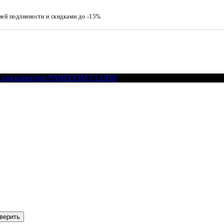
ией подлинности и скидками до -15%
 для клиентов PARFOOM CLUB®
верить