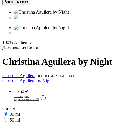
Закрыть окно
100% Authentic
Доставка из Европы
Christina Aguilera by Night
Christina Aguilera
ПАРФЮМЕРНАЯ ВОДА
Christina Aguilera by Night
1 860 ₽
по скидке
в parfoom club®
Объем
30 ml
50 ml