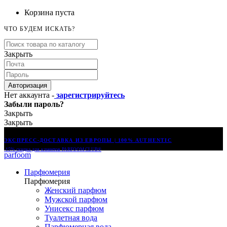
Корзина пуста
ЧТО БУДЕМ ИСКАТЬ?
Закрыть
Авторизация
Нет аккаунта -
зарегистрируйтесь
Забыли пароль?
Закрыть
Закрыть
ЭКСПРЕСС-ДОСТАВКА ИЗ ЕВРОПЫ | 100% AUTHENTIC
-15% скидка для клиентов
PARFOOM CLUB®
parfoom
Парфюмерия
Парфюмерия
Женский парфюм
Мужской парфюм
Унисекс парфюм
Туалетная вода
Парфюмерная вода