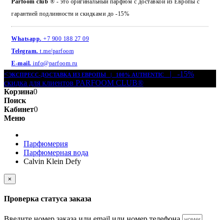
Parfoom club
® - это оригинальный парфюм с доставкой из Европы с
гарантией подлинности и скидками до -15%
Whatsapp.
+7 900 188 27 09
Telegram.
t.me/parfoom
E-mail.
info@parfoom.ru
<
| -15%
ЭКСПРЕСС-ДОСТАВКА ИЗ ЕВРОПЫ | 100% AUTHENTIC
скидка для клиентов PARFOOM CLUB®
Корзина
0
Поиск
Кабинет
0
Меню
Парфюмерия
Парфюмерная вода
Calvin Klein Defy
×
Проверка статуса заказа
Введите номер заказа или email или номер телефона