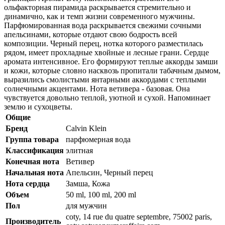
ольфакторная пирамида раскрывается стремительно и
динамично, как и темп жизни современного мужчины.
Парфюмированная вода раскрывается свежими сочными
апельсинами, которые отдают свою бодрость всей
композиции. Черный перец, нотка которого разместилась
рядом, имеет прохладные хвойные и лесные грани. Сердце
аромата интенсивное. Его формируют теплые аккорды замши
и кожи, которые словно насквозь пропитали табачным дымом,
выразились смолистыми янтарными аккордами с теплыми
солнечными акцентами. Нота ветивера - базовая. Она
чувствуется довольно теплой, уютной и сухой. Напоминает
землю и сухоцветы.
Общие
Бренд
Calvin Klein
Группа товара
парфюмерная вода
Классификация
элитная
Конечная нота
Ветивер
Начальная нота
Апельсин, Черный перец
Нота сердца
Замша, Кожа
Объем
50 ml, 100 ml, 200 ml
Пол
для мужчин
coty, 14 rue du quatre septembre, 75002 paris,
Производитель