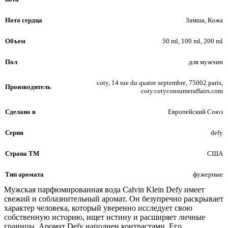
Нота сердца
Замша, Кожа
Объем
50 ml, 100 ml, 200 ml
Пол
для мужчин
coty, 14 rue du quatre septembre, 75002 paris,
Производитель
coty.cotyconsumeraffairs.com
Сделано в
Европейский Союз
Серия
defy
Страна ТМ
США
Тип аромата
фужерные
Мужская парфюмированная вода Calvin Klein Defy имеет
свежий и соблазнительный аромат. Он безупречно раскрывает
характер человека, который уверенно исследует свою
собственную историю, ищет истину и расширяет личные
границы. Аромат Defy наполнен контрастами. Его