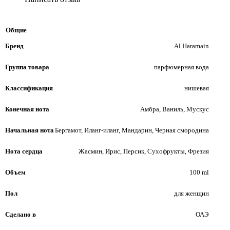
Общие
Бренд
Al Haramain
Группа товара
парфюмерная вода
Классификация
нишевая
Конечная нота
Амбра, Ваниль, Мускус
Начальная нота
Бергамот, Иланг-иланг, Мандарин, Черная смородина
Нота сердца
Жасмин, Ирис, Персик, Сухофрукты, Фрезия
Объем
100 ml
Пол
для женщин
Сделано в
ОАЭ