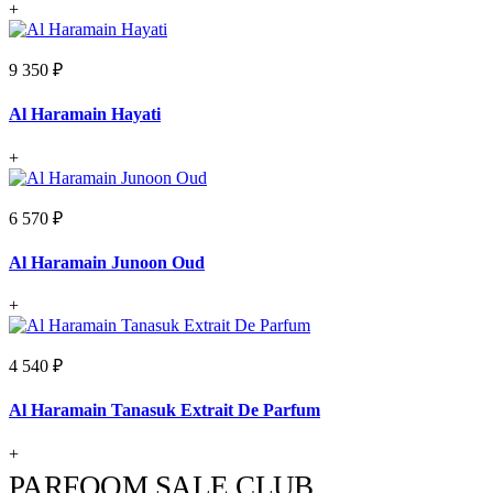
+
9 350 ₽
Al Haramain Hayati
+
6 570 ₽
Al Haramain Junoon Oud
+
4 540 ₽
Al Haramain Tanasuk Extrait De Parfum
+
PARFOOM SALE CLUB