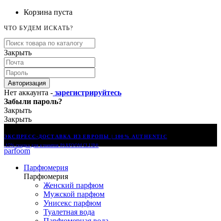
Корзина пуста
ЧТО БУДЕМ ИСКАТЬ?
Закрыть
Авторизация
Нет аккаунта -
зарегистрируйтесь
Забыли пароль?
Закрыть
Закрыть
ЭКСПРЕСС-ДОСТАВКА ИЗ ЕВРОПЫ | 100% AUTHENTIC
-15% скидка для клиентов
PARFOOM CLUB®
parfoom
Парфюмерия
Парфюмерия
Женский парфюм
Мужской парфюм
Унисекс парфюм
Туалетная вода
Парфюмерная вода