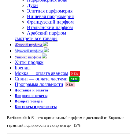
Духи
Элитная парфюмерия
Нишевая парфюмерия
Французский парфюм
Итальянский парфюм
Арабский парфюм
смотреть все товары
Женский парфюм
Мужской парфюм
Унисекс парфюм
Хиты продаж
Бренды
Мокка — оплата авансом
NEW
Сплит — оплата частями
NEW
Программа лояльности
NEW
Доставка и оплата
Вопросы и ответы
Возврат товара
Контакты и реквизиты
Parfoom club
® - это оригинальный парфюм с доставкой из Европы с
гарантией подлинности и скидками до -15%