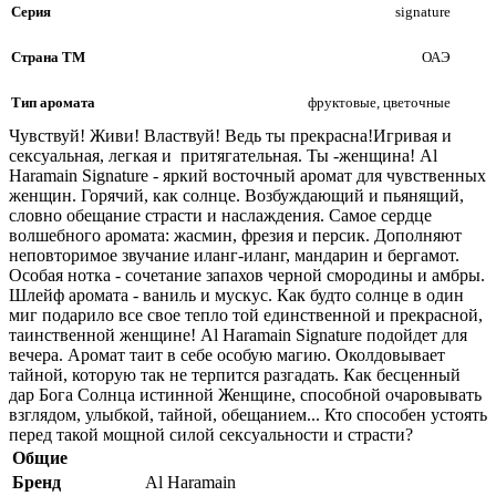
Серия
signature
Страна ТМ
ОАЭ
Тип аромата
фруктовые, цветочные
Чувствуй! Живи! Властвуй! Ведь ты прекрасна!Игривая и
сексуальная, легкая и притягательная. Ты -женщина! Al
Haramain Signature - яркий восточный аромат для чувственных
женщин. Горячий, как солнце. Возбуждающий и пьянящий,
словно обещание страсти и наслаждения. Самое сердце
волшебного аромата: жасмин, фрезия и персик. Дополняют
неповторимое звучание иланг-иланг, мандарин и бергамот.
Особая нотка - сочетание запахов черной смородины и амбры.
Шлейф аромата - ваниль и мускус. Как будто солнце в один
миг подарило все свое тепло той единственной и прекрасной,
таинственной женщине! Al Haramain Signature подойдет для
вечера. Аромат таит в себе особую магию. Околдовывает
тайной, которую так не терпится разгадать. Как бесценный
дар Бога Солнца истинной Женщине, способной очаровывать
взглядом, улыбкой, тайной, обещанием... Кто способен устоять
перед такой мощной силой сексуальности и страсти?
Общие
Бренд
Al Haramain