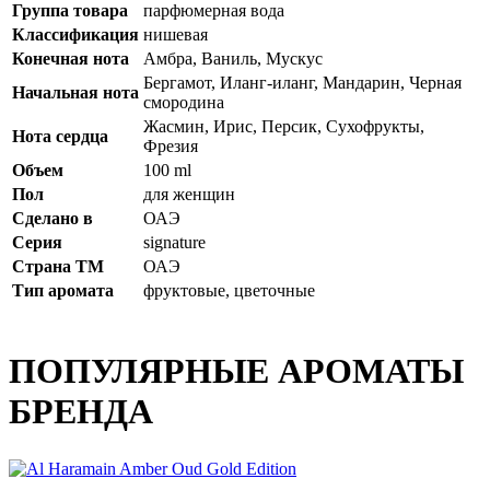
Группа товара
парфюмерная вода
Классификация
нишевая
Конечная нота
Амбра, Ваниль, Мускус
Бергамот, Иланг-иланг, Мандарин, Черная
Начальная нота
смородина
Жасмин, Ирис, Персик, Сухофрукты,
Нота сердца
Фрезия
Объем
100 ml
Пол
для женщин
Сделано в
ОАЭ
Серия
signature
Страна ТМ
ОАЭ
Тип аромата
фруктовые, цветочные
ПОПУЛЯРНЫЕ АРОМАТЫ
БРЕНДА