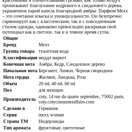
красочными и пленительными грезами, как только воздух
пронизывает благоухание кедрового и сандалового дерева,
украшенное парой капель благородной амбры. Парфюм Mexx
– это сочетание изыска и универсальности. Он безупречно
гармонирует как с классическим, так и с повседневным
стилем одежды, одинаково превосходно раскрывая свой
потенциал как в светлое, так и в темное время суток.
Общие
Бренд
Mexx
Группа товара
туалетная вода
Классификация
миддл маркет
Конечная нота
Амбра, Кедр, Сандаловое дерево
Начальная нота
Бергамот, Лимон, Черная смородина
Нота сердца
Жасмин, Ландыш, Роза
Объем
20 ml, 40 ml, 60 ml
Пол
для женщин
coty, 14 rue du quatre septembre, 75002 paris,
Производитель
coty.cotyconsumeraffairs.com
Сделано в
Германия
Серия
mexx woman
Страна ТМ
Нидерланды
Тип аромата
фруктовые, цветочные