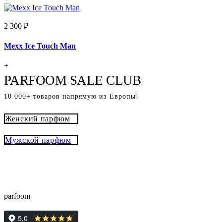
2 300 ₽
Mexx Ice Touch Man
+
PARFOOM SALE CLUB
10 000+ товаров напрямую из Европы!
Женский парфюм
Мужской парфюм
® - это оригинальный парфюм с
Parfoom club
доставкой из Европы с гарантией подлинности и
скидками до -15%
parfoom