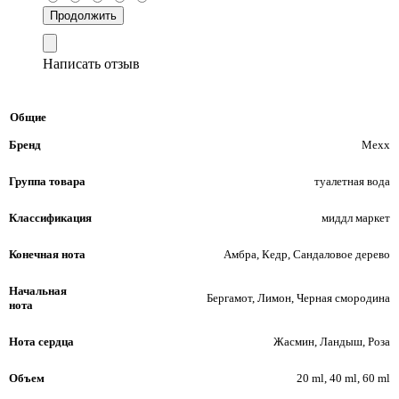
Продолжить
Написать отзыв
Общие
Бренд
Mexx
Группа товара
туалетная вода
Классификация
миддл маркет
Конечная нота
Амбра, Кедр, Сандаловое дерево
Начальная
Бергамот, Лимон, Черная смородина
нота
Нота сердца
Жасмин, Ландыш, Роза
Объем
20 ml, 40 ml, 60 ml