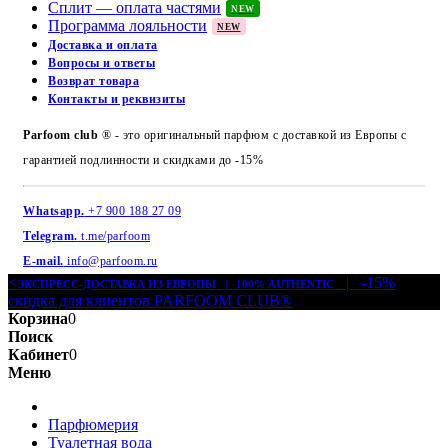
Сплит — оплата частями
NEW
Программа лояльности
NEW
Доставка и оплата
Вопросы и ответы
Возврат товара
Контакты и реквизиты
Parfoom club
® - это оригинальный парфюм с доставкой из Европы с
гарантией подлинности и скидками до -15%
Whatsapp.
+7 900 188 27 09
Telegram.
t.me/parfoom
E-mail.
info@parfoom.ru
<
| -15%
ЭКСПРЕСС-ДОСТАВКА ИЗ ЕВРОПЫ | 100% AUTHENTIC
скидка для клиентов PARFOOM CLUB®
Корзина
0
Поиск
Кабинет
0
Меню
Парфюмерия
Туалетная вода