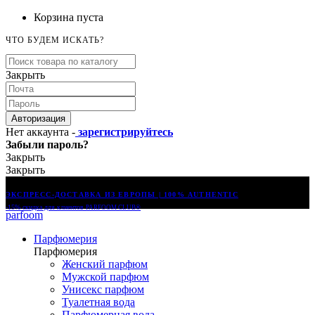
Корзина пуста
ЧТО БУДЕМ ИСКАТЬ?
Закрыть
Авторизация
Нет аккаунта -
зарегистрируйтесь
Забыли пароль?
Закрыть
Закрыть
ЭКСПРЕСС-ДОСТАВКА ИЗ ЕВРОПЫ | 100% AUTHENTIC
-15% скидка для клиентов
PARFOOM CLUB®
parfoom
Парфюмерия
Парфюмерия
Женский парфюм
Мужской парфюм
Унисекс парфюм
Туалетная вода
Парфюмерная вода