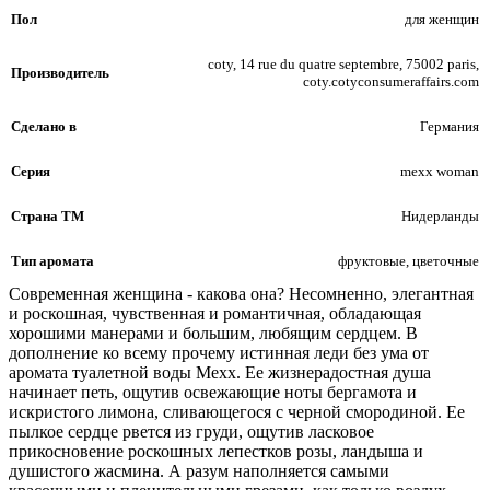
Пол
для женщин
coty, 14 rue du quatre septembre, 75002 paris,
Производитель
coty.cotyconsumeraffairs.com
Сделано в
Германия
Серия
mexx woman
Страна ТМ
Нидерланды
Тип аромата
фруктовые, цветочные
Современная женщина - какова она? Несомненно, элегантная
и роскошная, чувственная и романтичная, обладающая
хорошими манерами и большим, любящим сердцем. В
дополнение ко всему прочему истинная леди без ума от
аромата туалетной воды Mexx. Ее жизнерадостная душа
начинает петь, ощутив освежающие ноты бергамота и
искристого лимона, сливающегося с черной смородиной. Ее
пылкое сердце рвется из груди, ощутив ласковое
прикосновение роскошных лепестков розы, ландыша и
душистого жасмина. А разум наполняется самыми