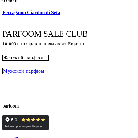
6 080 ₽
Ferragamo Giardini di Seta
+
PARFOOM SALE CLUB
10 000+ товаров напрямую из Европы!
Женский парфюм
Мужской парфюм
® - это оригинальный парфюм с
Parfoom club
доставкой из Европы с гарантией подлинности и
скидками до -15%
parfoom