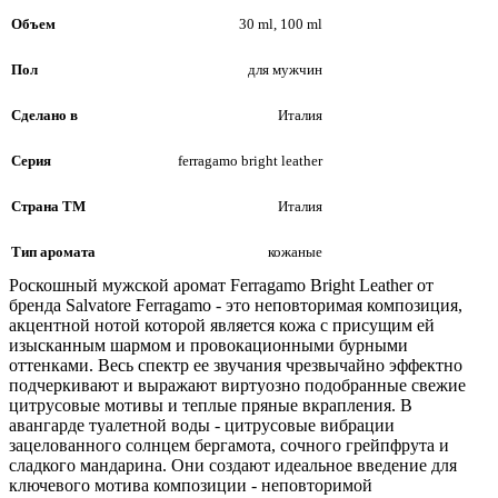
Объем
30 ml, 100 ml
Пол
для мужчин
Сделано в
Италия
Серия
ferragamo bright leather
Страна ТМ
Италия
Тип аромата
кожаные
Роскошный мужской аромат Ferragamo Bright Leather от
бренда Salvatore Ferragamo - это неповторимая композиция,
акцентной нотой которой является кожа с присущим ей
изысканным шармом и провокационными бурными
оттенками. Весь спектр ее звучания чрезвычайно эффектно
подчеркивают и выражают виртуозно подобранные свежие
цитрусовые мотивы и теплые пряные вкрапления. В
авангарде туалетной воды - цитрусовые вибрации
зацелованного солнцем бергамота, сочного грейпфрута и
сладкого мандарина. Они создают идеальное введение для
ключевого мотива композиции - неповторимой