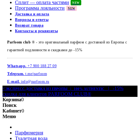
Сплит — оплата частями
NEW
Программа лояльности
NEW
Доставка и оплата
Вопросы и ответы
Возврат товара
Контакты и реквизиты
Parfoom club
® - это оригинальный парфюм с доставкой из Европы с
гарантией подлинности и скидками до -15%
Whatsapp.
+7 900 188 27 09
Telegram.
t.me/parfoom
E-mail.
info@parfoom.ru
<
| -15%
ЭКСПРЕСС-ДОСТАВКА ИЗ ЕВРОПЫ | 100% AUTHENTIC
скидка для клиентов PARFOOM CLUB®
Корзина
0
Поиск
Кабинет
0
Меню
Парфюмерия
Туалетная вода