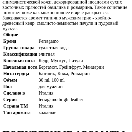
анималистической кожи, декорированной нюансами сухих
восточных пряностей базилика и розмарина. Такое сочетание
помогает коже как можно полнее и ярче раскрыться.
Завершается аромат типично мужским трио - хвойно-
древесный кедр, смолисто-землистые пачули и пудровый
мускус.
Общие
Бренд
Ferragamo
Группа товара
туалетная вода
Классификация
элитная
Конечная нота
Кедр, Мускус, Пачули
Начальная нота
Бергамот, Грейпфрут, Мандарин
Нота сердца
Базилик, Кожа, Розмарин
Объем
30 ml, 100 ml
Пол
для мужчин
Сделано в
Италия
Серия
ferragamo bright leather
Страна ТМ
Италия
Тип аромата
кожаные