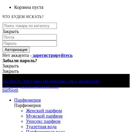
Корзина пуста
ЧТО БУДЕМ ИСКАТЬ?
Закрыть
Авторизация
Нет аккаунта -
зарегистрируйтесь
Забыли пароль?
Закрыть
Закрыть
ЭКСПРЕСС-ДОСТАВКА ИЗ ЕВРОПЫ | 100% AUTHENTIC
-15% скидка для клиентов
PARFOOM CLUB®
parfoom
Парфюмерия
Парфюмерия
Женский парфюм
Мужской парфюм
Унисекс парфюм
Туалетная вода
Парфюмерная вода