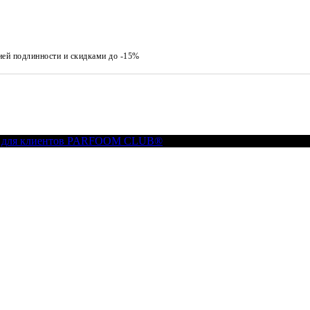
ией подлинности и скидками до -15%
 для клиентов PARFOOM CLUB®