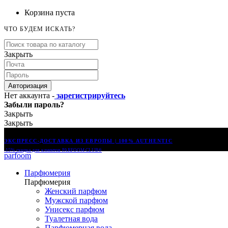
Корзина пуста
ЧТО БУДЕМ ИСКАТЬ?
Закрыть
Авторизация
Нет аккаунта -
зарегистрируйтесь
Забыли пароль?
Закрыть
Закрыть
ЭКСПРЕСС-ДОСТАВКА ИЗ ЕВРОПЫ | 100% AUTHENTIC
-15% скидка для клиентов
PARFOOM CLUB®
parfoom
Парфюмерия
Парфюмерия
Женский парфюм
Мужской парфюм
Унисекс парфюм
Туалетная вода
Парфюмерная вода