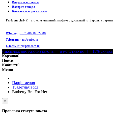
Вопросы и ответы
Возврат товара
Контакты и реквизиты
Parfoom club
® - это оригинальный парфюм с доставкой из Европы с гарант
Whatsapp.
+7 900 188 27 09
Telegram.
t.me/parfoom
E-mail.
info@parfoom.ru
<
| -15% скидка
ЭКСПРЕСС-ДОСТАВКА ИЗ ЕВРОПЫ | 100% AUTHENTIC
Корзина
0
Поиск
Кабинет
0
Меню
Парфюмерия
Туалетная вода
Burberry Brit For Her
×
Проверка статуса заказа